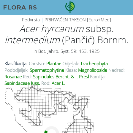
FLORA RS
Podvrsta
|
PRIHVAĆEN TAKSON [Euro+Med]
Acer hyrcanum
subsp.
intermedium
(Pančić) Bornm.
in Bot. Jahrb. Syst. 59: 453. 1925
Klasifikacija:
Carstvo:
Plantae
Odjeljak:
Tracheophyta
Pododjeljak:
Spermatophytina
Klasa:
Magnoliopsida
Nadred:
Rosanae
Red:
Sapindales Bercht. & J. Presl
Familija:
Sapindaceae Juss.
Rod:
Acer L.