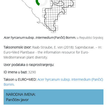
Acer hyrcanum
subsp.
intermedium
(Pančić) Bornm.
u Republici Srpskoj
Taksonomski izvor:
Raab-Straube, E. von (2018): Sapindaceae. – In:
Euro+Med Plantbase - the information resource for Euro-
Mediterranean plant diversity.
Izvor podataka o rasprostranjenju:
ID imena u bazi:
3290
Takson u EURO+MED:
Acer hyrcanum subsp. intermedium (Pančić)
Bornm.
NARODNA IMENA:
Pančićev javor