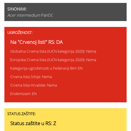
SINONIMI:
Acer intermedium
Pančić
UGROŽENOST:
Na "Crvenoj listi" RS: DA
Globalna Crvena lista (IUCN kategorija 2020): Nema
Evropska Crvena lista (IUCN kategorija 2020): Nema
Kategorija ugroženosti u Federaciji BiH: EN
Crvena lista Srbije: Nema
Crvena lista Hrvatske: Nema
Endemizam: EN
STATUS ZAŠTITE:
Status zaštite u RS: Z