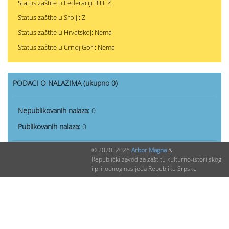
Status zaštite u Federaciji BiH: Z
Status zaštite u Srbiji: Z
Status zaštite u Hrvatskoj: Nema
Status zaštite u Crnoj Gori: Nema
PODACI O NALAZIMA (ukupno 0)
Nepublikovanih nalaza:
0
Publikovanih nalaza:
0
© 2020–2026
Arbor Magna
&
Republički zavod za zaštitu kulturno-istorijskog
i prirodnog nasljeđa Republike Srpske