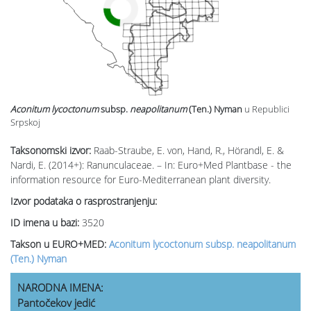
Aconitum lycoctonum
subsp.
neapolitanum
(Ten.) Nyman
u Republici
Srpskoj
Taksonomski izvor:
Raab-Straube, E. von, Hand, R., Hörandl, E. &
Nardi, E. (2014+): Ranunculaceae. – In: Euro+Med Plantbase - the
information resource for Euro-Mediterranean plant diversity.
Izvor podataka o rasprostranjenju:
ID imena u bazi:
3520
Takson u EURO+MED:
Aconitum lycoctonum subsp. neapolitanum
(Ten.) Nyman
NARODNA IMENA:
Pantočekov jedić