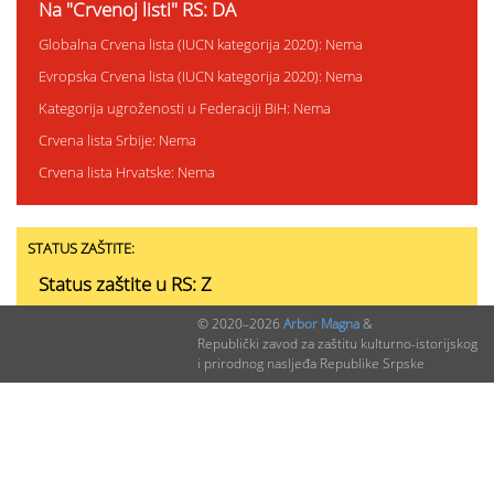
Na "Crvenoj listi" RS: DA
Globalna Crvena lista (IUCN kategorija 2020): Nema
Evropska Crvena lista (IUCN kategorija 2020): Nema
Kategorija ugroženosti u Federaciji BiH: Nema
Crvena lista Srbije: Nema
Crvena lista Hrvatske: Nema
STATUS ZAŠTITE:
Status zaštite u RS: Z
Status zaštite u Federaciji BiH: Nema
© 2020–2026
Arbor Magna
&
Republički zavod za zaštitu kulturno-istorijskog
Status zaštite u Srbiji: Nema
i prirodnog nasljeđa Republike Srpske
Status zaštite u Hrvatskoj: Nema
Status zaštite u Crnoj Gori: Nema
PODACI O NALAZIMA (ukupno 0)