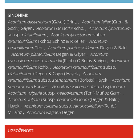
SINONIMI:
Aconitum dasytrichum
(Gáyer) Grinţ. ,
Aconitum fallax
(Gren. &
Godr.) Gáyer ,
Aconitum lamarckii
Rchb. ,
Aconitum lycoctonum
subsp.
platanifolium
,
Aconitum lycoctonum
subsp.
ranunculifolium
(Rchb.) Schinz & R.Keller ,
Aconitum
neapolitanum
Ten. ,
Aconitum pantocsekianum
Degen & Bald.
,
Aconitum platanifolium
Degen & Gáyer ,
Aconitum
pyrenaicum
subsp.
lamarckii
(Rchb.) O.Bolòs & Vigo ,
Aconitum
ranunculifolium
Rchb. ,
Aconitum ranunculifolium
subsp.
platanifolium
(Degen & Gáyer) Hayek ,
Aconitum
ranunculifolium
subsp.
stenotomum
(Borbás) Hayek ,
Aconitum
stenotomum
Borbás ,
Aconitum vulparia
subsp.
dasytrichum
,
Aconitum vulparia
subsp.
neapolitanum
(Ten.) Muñoz Garm. ,
Aconitum vulparia
subsp.
pantocsekianum
(Degen & Bald.)
Hayek ,
Aconitum vulparia
subsp.
ranunculifolium
(Rchb.)
M.Laínz ,
Aconitum wagneri
Degen
UGROŽENOST: