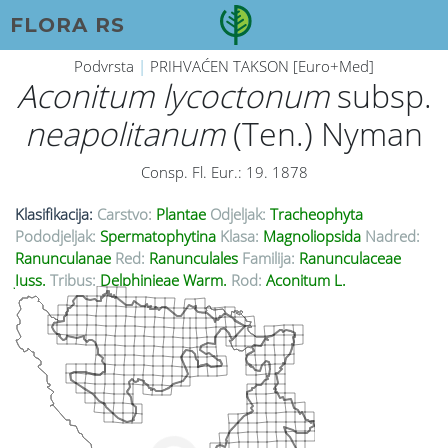
FLORA RS
Podvrsta
|
PRIHVAĆEN TAKSON [Euro+Med]
Aconitum lycoctonum
subsp.
neapolitanum
(Ten.) Nyman
Consp. Fl. Eur.: 19. 1878
Klasifikacija:
Carstvo:
Plantae
Odjeljak:
Tracheophyta
Pododjeljak:
Spermatophytina
Klasa:
Magnoliopsida
Nadred:
Ranunculanae
Red:
Ranunculales
Familija:
Ranunculaceae
Juss.
Tribus:
Delphinieae Warm.
Rod:
Aconitum L.