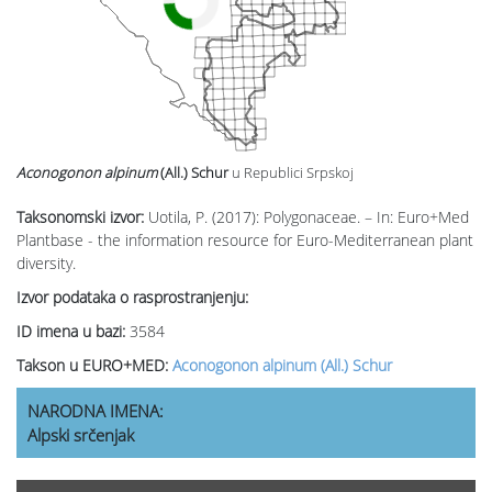
Aconogonon alpinum
(All.) Schur
u Republici Srpskoj
Taksonomski izvor:
Uotila, P. (2017): Polygonaceae. – In: Euro+Med
Plantbase - the information resource for Euro-Mediterranean plant
diversity.
Izvor podataka o rasprostranjenju:
ID imena u bazi:
3584
Takson u EURO+MED:
Aconogonon alpinum (All.) Schur
NARODNA IMENA:
Alpski srčenjak