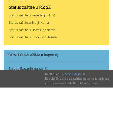
Status zaštite u RS: SZ
Status zaštite u Federaciji BiH: Z
Status zaštite u Srbiji: Nema
Status zaštite u Hrvatskoj: Nema
Status zaštite u Crnoj Gori: Nema
PODACI O NALAZIMA (ukupno 0)
Nepublikovanih nalaza:
0
© 2020–2026
Arbor Magna
&
Publikovanih nalaza:
0
Republički zavod za zaštitu kulturno-istorijskog
i prirodnog nasljeđa Republike Srpske