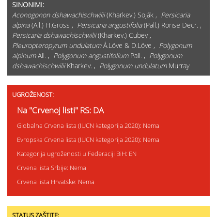
SINONIMI:
Aconogonon dshawachischwilii
(Kharkev.) Soják ,
Persicaria
alpina
(All.) H.Gross ,
Persicaria angustifolia
(Pall.) Ronse Decr. ,
Persicaria dshawachischwilii
(Kharkev.) Cubey ,
Pleuropteropyrum undulatum
Á.Löve & D.Löve ,
Polygonum
alpinum
All. ,
Polygonum angustifolium
Pall. ,
Polygonum
dshawachischwilii
Kharkev. ,
Polygonum undulatum
Murray
UGROŽENOST:
Na "Crvenoj listi" RS: DA
Globalna Crvena lista (IUCN kategorija 2020): Nema
Evropska Crvena lista (IUCN kategorija 2020): Nema
Kategorija ugroženosti u Federaciji BiH: EN
Crvena lista Srbije: Nema
Crvena lista Hrvatske: Nema
STATUS ZAŠTITE: