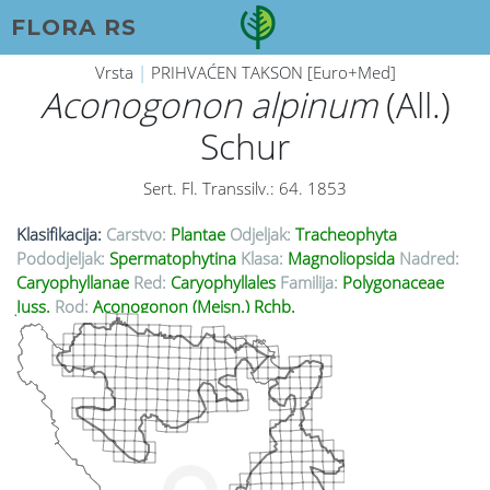
FLORA RS
Vrsta
|
PRIHVAĆEN TAKSON [Euro+Med]
Aconogonon alpinum
(All.)
Schur
Sert. Fl. Transsilv.: 64. 1853
Klasifikacija:
Carstvo:
Plantae
Odjeljak:
Tracheophyta
Pododjeljak:
Spermatophytina
Klasa:
Magnoliopsida
Nadred:
Caryophyllanae
Red:
Caryophyllales
Familija:
Polygonaceae
Juss.
Rod:
Aconogonon (Meisn.) Rchb.