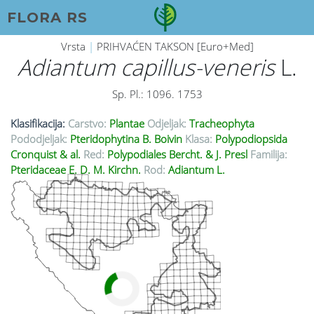
FLORA RS
Vrsta
|
PRIHVAĆEN TAKSON [Euro+Med]
Adiantum capillus-veneris
L.
Sp. Pl.: 1096. 1753
Klasifikacija:
Carstvo:
Plantae
Odjeljak:
Tracheophyta
Pododjeljak:
Pteridophytina B. Boivin
Klasa:
Polypodiopsida
Cronquist & al.
Red:
Polypodiales Bercht. & J. Presl
Familija:
Pteridaceae E. D. M. Kirchn.
Rod:
Adiantum L.