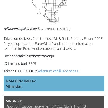
Adiantum capillus-veneris
L.
u Republici Srpskoj
Taksonomski izvor:
Christenhusz, M. & Raab-Straube, E. von (2013):
Polypodiopsida. – In: Euro+Med Plantbase - the information
resource for Euro-Mediterranean plant diversity.
Izvor podataka o rasprostranjenju:
ID imena u bazi:
3625
Takson u EURO+MED:
Adiantum capillus-veneris L.
NARODNA IMENA:
Vilina vlas
SINONIMI:
Adiantum capillus-veneris
var.
trifidum
(Bolle) H.Christ ,