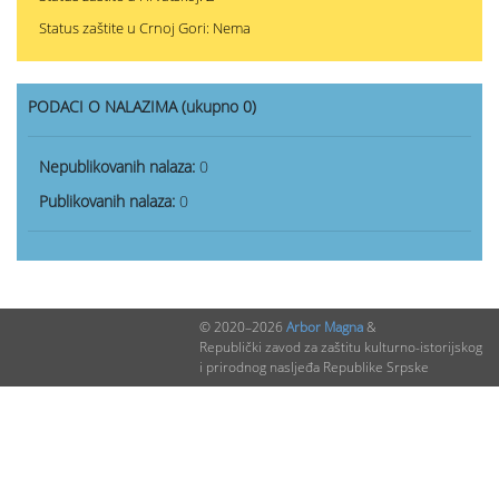
Status zaštite u Crnoj Gori: Nema
PODACI O NALAZIMA (ukupno 0)
Nepublikovanih nalaza:
0
Publikovanih nalaza:
0
© 2020–2026
Arbor Magna
&
Republički zavod za zaštitu kulturno-istorijskog
i prirodnog nasljeđa Republike Srpske