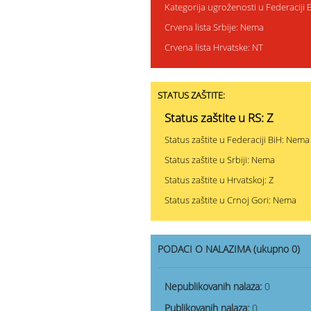
Kategorija ugroženosti u Federaciji
Crvena lista Srbije: Nema
Crvena lista Hrvatske: NT
STATUS ZAŠTITE:
Status zaštite u RS: Z
Status zaštite u Federaciji BiH: Nema
Status zaštite u Srbiji: Nema
Status zaštite u Hrvatskoj: Z
Status zaštite u Crnoj Gori: Nema
PODACI O NALAZIMA (ukupno 0)
Nepublikovanih nalaza:
0
Publikovanih nalaza:
0