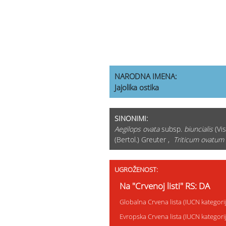
NARODNA IMENA:
Jajolika ostika
SINONIMI:
Aegilops ovata
subsp.
biuncialis
(Vis
(Bertol.) Greuter ,
Triticum ovatum
UGROŽENOST:
Na "Crvenoj listi" RS: DA
Globalna Crvena lista (IUCN kategori
Evropska Crvena lista (IUCN kategor