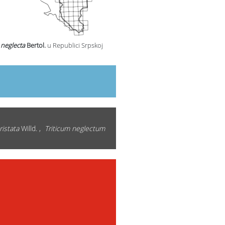
 neglecta
Bertol.
u Republici Srpskoj
ristata
Willd. ,
Triticum neglectum