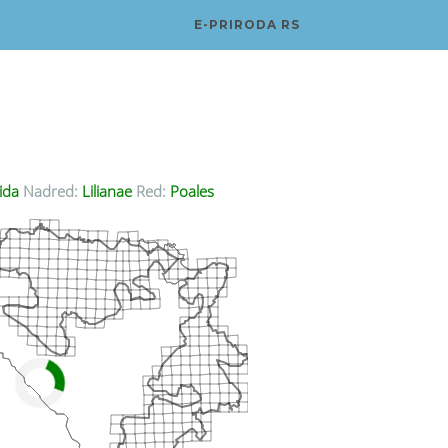
E-PRIRODA RS
ida
Nadred:
Lilianae
Red:
Poales