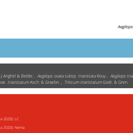
Aegilops
.) Anghel & Beldie ,
Aegilops ovata
subsp.
triaristata
Rouy ,
Aegilops tria
var.
triaristatum
Asch. & Graebn. ,
Triticum triaristatum
Godr. & Gren.
ja 2020): LC
ija 2020): Nema