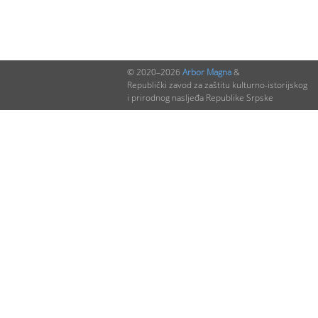
© 2020–2026
Arbor Magna
&
Republički zavod za zaštitu kulturno-istorijskog
i prirodnog nasljeđa Republike Srpske