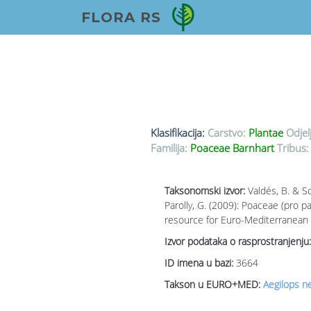
FLORA RS
Klasifikacija:
Carstvo:
Plantae
Odjel
Familija:
Poaceae Barnhart
Tribus:
Taksonomski izvor:
Valdés, B. & S
Parolly, G. (2009): Poaceae (pro 
resource for Euro-Mediterranean p
Izvor podataka o rasprostranjenju:
ID imena u bazi:
3664
Takson u EURO+MED:
Aegilops ne