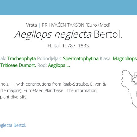
Vrsta
|
PRIHVAĆEN TAKSON [Euro+Med]
Aegilops neglecta
Bertol.
Fl. Ital. 1: 787. 1833
jak:
Tracheophyta
Pododjeljak:
Spermatophytina
Klasa:
Magnoliops
Triticeae Dumort.
Rod:
Aegilops L.
cholz, H.; with contributions from Raab-Straube, E. von &
parte majore). Euro+Med Plantbase - the information
lant diversity.
glecta Bertol.