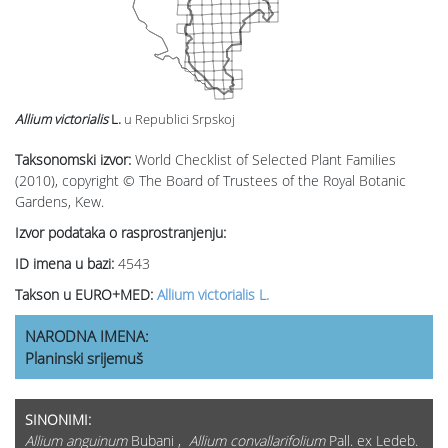
Allium victorialis
L.
u Republici Srpskoj
Taksonomski izvor:
World Checklist of Selected Plant Families
(2010), copyright © The Board of Trustees of the Royal Botanic
Gardens, Kew.
Izvor podataka o rasprostranjenju:
ID imena u bazi:
4543
Takson u EURO+MED:
Allium victorialis L.
NARODNA IMENA:
Planinski srijemuš
SINONIMI:
Allium anguinum
Bubani ,
Allium convallarifolium
Pall. ex Ledeb.