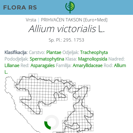
FLORA RS
Vrsta
|
PRIHVAĆEN TAKSON [Euro+Med]
Allium victorialis
L.
Sp. Pl.: 295. 1753
Klasifikacija:
Carstvo:
Plantae
Odjeljak:
Tracheophyta
Pododjeljak:
Spermatophytina
Klasa:
Magnoliopsida
Nadred:
Lilianae
Red:
Asparagales
Familija:
Amaryllidaceae
Rod:
Allium
L.