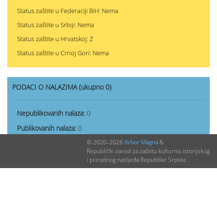
Status zaštite u Federaciji BiH: Nema
Status zaštite u Srbiji: Nema
Status zaštite u Hrvatskoj: Z
Status zaštite u Crnoj Gori: Nema
PODACI O NALAZIMA (ukupno 0)
Nepublikovanih nalaza:
0
Publikovanih nalaza:
0
© 2020–2026
Arbor Magna
&
Republički zavod za zaštitu kulturno-istorijskog
i prirodnog nasljeđa Republike Srpske