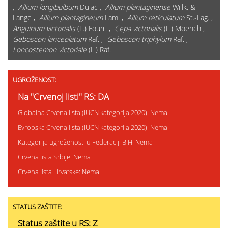
,
Allium longibulbum
Dulac ,
Allium plantaginense
Willk. &
Lange ,
Allium plantagineum
Lam. ,
Allium reticulatum
St.-Lag. ,
Anguinum victorialis
(L.) Fourr. ,
Cepa victorialis
(L.) Moench ,
Geboscon lanceolatum
Raf. ,
Geboscon triphylum
Raf. ,
Loncostemon victoriale
(L.) Raf.
UGROŽENOST:
Na "Crvenoj listi" RS: DA
Globalna Crvena lista (IUCN kategorija 2020): Nema
Evropska Crvena lista (IUCN kategorija 2020): Nema
Kategorija ugroženosti u Federaciji BiH: Nema
Crvena lista Srbije: Nema
Crvena lista Hrvatske: Nema
STATUS ZAŠTITE:
Status zaštite u RS: Z