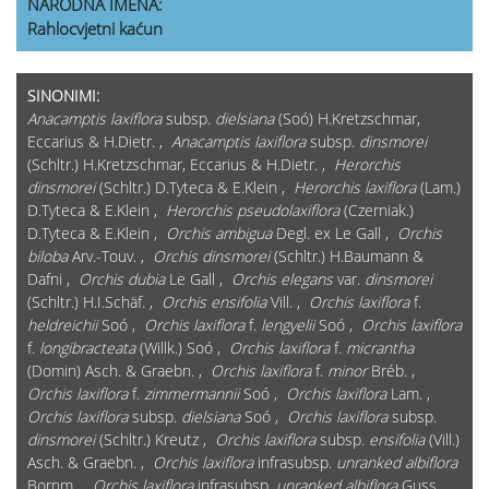
NARODNA IMENA:
Rahlocvjetni kaćun
SINONIMI:
Anacamptis laxiflora
subsp.
dielsiana
(Soó) H.Kretzschmar,
Eccarius & H.Dietr. ,
Anacamptis laxiflora
subsp.
dinsmorei
(Schltr.) H.Kretzschmar, Eccarius & H.Dietr. ,
Herorchis
dinsmorei
(Schltr.) D.Tyteca & E.Klein ,
Herorchis laxiflora
(Lam.)
D.Tyteca & E.Klein ,
Herorchis pseudolaxiflora
(Czerniak.)
D.Tyteca & E.Klein ,
Orchis ambigua
Degl. ex Le Gall ,
Orchis
biloba
Arv.-Touv. ,
Orchis dinsmorei
(Schltr.) H.Baumann &
Dafni ,
Orchis dubia
Le Gall ,
Orchis elegans
var.
dinsmorei
(Schltr.) H.I.Schäf. ,
Orchis ensifolia
Vill. ,
Orchis laxiflora
f.
heldreichii
Soó ,
Orchis laxiflora
f.
lengyelii
Soó ,
Orchis laxiflora
f.
longibracteata
(Willk.) Soó ,
Orchis laxiflora
f.
micrantha
(Domin) Asch. & Graebn. ,
Orchis laxiflora
f.
minor
Bréb. ,
Orchis laxiflora
f.
zimmermannii
Soó ,
Orchis laxiflora
Lam. ,
Orchis laxiflora
subsp.
dielsiana
Soó ,
Orchis laxiflora
subsp.
dinsmorei
(Schltr.) Kreutz ,
Orchis laxiflora
subsp.
ensifolia
(Vill.)
Asch. & Graebn. ,
Orchis laxiflora
infrasubsp.
unranked albiflora
Bornm. ,
Orchis laxiflora
infrasubsp.
unranked albiflora
Guss. ,