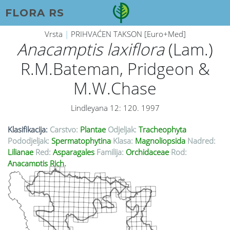
FLORA RS
Vrsta
|
PRIHVAĆEN TAKSON [Euro+Med]
Anacamptis laxiflora
(Lam.)
R.M.Bateman, Pridgeon &
M.W.Chase
Lindleyana 12: 120. 1997
Klasifikacija:
Carstvo:
Plantae
Odjeljak:
Tracheophyta
Pododjeljak:
Spermatophytina
Klasa:
Magnoliopsida
Nadred:
Lilianae
Red:
Asparagales
Familija:
Orchidaceae
Rod:
Anacamptis Rich.