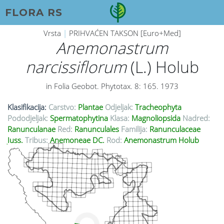
FLORA RS
Vrsta
|
PRIHVAĆEN TAKSON [Euro+Med]
Anemonastrum
narcissiflorum
(L.) Holub
in Folia Geobot. Phytotax. 8: 165. 1973
Klasifikacija:
Carstvo:
Plantae
Odjeljak:
Tracheophyta
Pododjeljak:
Spermatophytina
Klasa:
Magnoliopsida
Nadred:
Ranunculanae
Red:
Ranunculales
Familija:
Ranunculaceae
Juss.
Tribus:
Anemoneae DC.
Rod:
Anemonastrum Holub