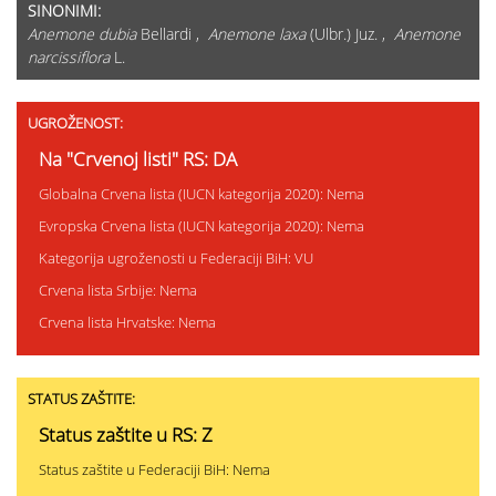
SINONIMI:
Anemone dubia
Bellardi ,
Anemone laxa
(Ulbr.) Juz. ,
Anemone
narcissiflora
L.
UGROŽENOST:
Na "Crvenoj listi" RS: DA
Globalna Crvena lista (IUCN kategorija 2020): Nema
Evropska Crvena lista (IUCN kategorija 2020): Nema
Kategorija ugroženosti u Federaciji BiH: VU
Crvena lista Srbije: Nema
Crvena lista Hrvatske: Nema
STATUS ZAŠTITE:
Status zaštite u RS: Z
Status zaštite u Federaciji BiH: Nema