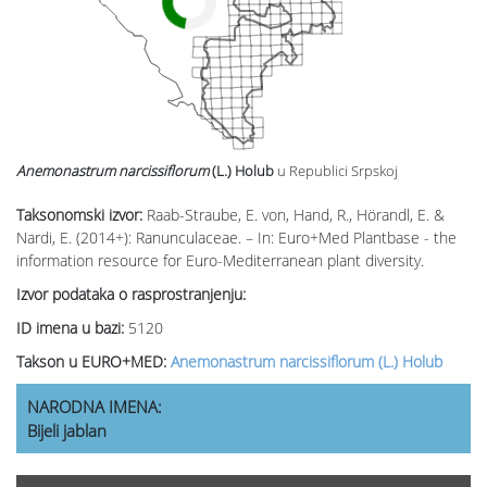
Anemonastrum narcissiflorum
(L.) Holub
u Republici Srpskoj
Taksonomski izvor:
Raab-Straube, E. von, Hand, R., Hörandl, E. &
Nardi, E. (2014+): Ranunculaceae. – In: Euro+Med Plantbase - the
information resource for Euro-Mediterranean plant diversity.
Izvor podataka o rasprostranjenju:
ID imena u bazi:
5120
Takson u EURO+MED:
Anemonastrum narcissiflorum (L.) Holub
NARODNA IMENA:
Bijeli jablan