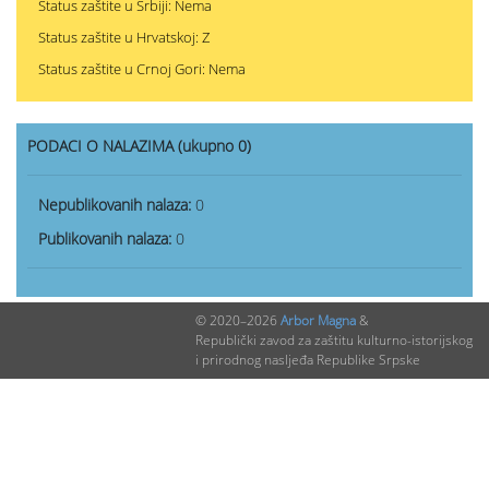
Status zaštite u Srbiji: Nema
Status zaštite u Hrvatskoj: Z
Status zaštite u Crnoj Gori: Nema
PODACI O NALAZIMA (ukupno 0)
Nepublikovanih nalaza:
0
Publikovanih nalaza:
0
© 2020–2026
Arbor Magna
&
Republički zavod za zaštitu kulturno-istorijskog
i prirodnog nasljeđa Republike Srpske