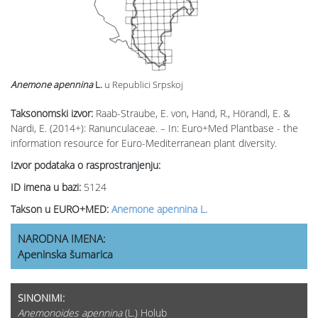
Anemone apennina
L.
u Republici Srpskoj
Taksonomski izvor:
Raab-Straube, E. von, Hand, R., Hörandl, E. &
Nardi, E. (2014+): Ranunculaceae. – In: Euro+Med Plantbase - the
information resource for Euro-Mediterranean plant diversity.
Izvor podataka o rasprostranjenju:
ID imena u bazi:
5124
Takson u EURO+MED:
Anemone apennina L.
NARODNA IMENA:
Apeninska šumarica
SINONIMI:
Anemonoides apennina
(L.) Holub