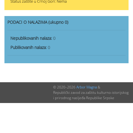
Status zaštite u Crnoj Gori: Nema
PODACI O NALAZIMA (ukupno 0)
Nepublikovanih nalaza:
0
Publikovanih nalaza:
0
© 2020–2026
Arbor Magna
&
Republički zavod za zaštitu kulturno-istorijskog
i prirodnog nasljeđa Republike Srpske