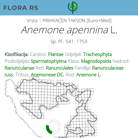
FLORA RS
Vrsta
|
PRIHVAĆEN TAKSON [Euro+Med]
Anemone apennina
L.
Sp. Pl.: 541. 1753
Klasifikacija:
Carstvo:
Plantae
Odjeljak:
Tracheophyta
Pododjeljak:
Spermatophytina
Klasa:
Magnoliopsida
Nadred:
Ranunculanae
Red:
Ranunculales
Familija:
Ranunculaceae
Juss.
Tribus:
Anemoneae DC.
Rod:
Anemone L.