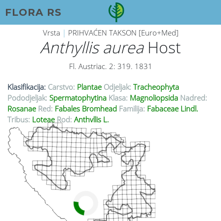
FLORA RS
Vrsta
|
PRIHVAĆEN TAKSON [Euro+Med]
Anthyllis aurea
Host
Fl. Austriac. 2: 319. 1831
Klasifikacija:
Carstvo:
Plantae
Odjeljak:
Tracheophyta
Pododjeljak:
Spermatophytina
Klasa:
Magnoliopsida
Nadred:
Rosanae
Red:
Fabales Bromhead
Familija:
Fabaceae Lindl.
Tribus:
Loteae
Rod:
Anthyllis L.