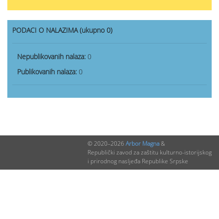
PODACI O NALAZIMA (ukupno 0)
Nepublikovanih nalaza:
0
Publikovanih nalaza:
0
© 2020–2026
Arbor Magna
&
Republički zavod za zaštitu kulturno-istorijskog
i prirodnog nasljeđa Republike Srpske