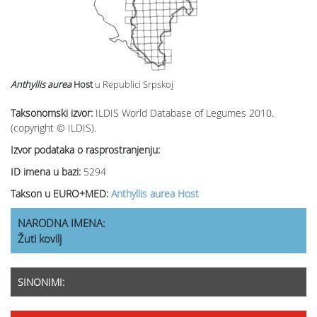
Anthyllis aurea
Host
u Republici Srpskoj
Taksonomski izvor:
ILDIS World Database of Legumes 2010.
(copyright © ILDIS).
Izvor podataka o rasprostranjenju:
ID imena u bazi:
5294
Takson u EURO+MED:
Anthyllis aurea Host
NARODNA IMENA:
Žuti kovilj
SINONIMI: