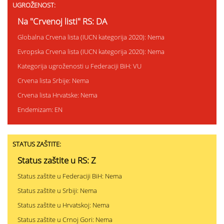
UGROŽENOST:
Na "Crvenoj listi" RS: DA
Globalna Crvena lista (IUCN kategorija 2020): Nema
Evropska Crvena lista (IUCN kategorija 2020): Nema
Kategorija ugroženosti u Federaciji BiH: VU
Crvena lista Srbije: Nema
Crvena lista Hrvatske: Nema
Endemizam: EN
STATUS ZAŠTITE:
Status zaštite u RS: Z
Status zaštite u Federaciji BiH: Nema
Status zaštite u Srbiji: Nema
Status zaštite u Hrvatskoj: Nema
Status zaštite u Crnoj Gori: Nema