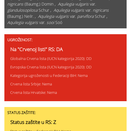
nigricans
(Baumg.) Domin ,
Aquilegia vulgaris
var.
glandulosopilosa
Schur ,
Aquilegia vulgaris
var.
nigricans
(Baumg.) Neilr. ,
Aquilegia vulgaris
var.
parviflora
Schur ,
Aquilegia vulgaris
var.
sooi
Soó
UGROŽENOST:
Na "Crvenoj listi" RS: DA
Globalna Crvena lista (IUCN kategorija 2020): DD
Evropska Crvena lista (IUCN kategorija 2020): DD
Kategorija ugroženosti u Federaciji BiH: Nema
Crvena lista Srbije: Nema
Crvena lista Hrvatske: Nema
STATUS ZAŠTITE:
Status zaštite u RS: Z