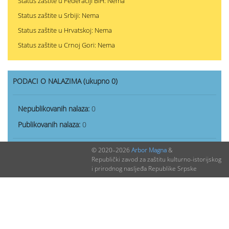
Status zaštite u Federaciji BiH: Nema
Status zaštite u Srbiji: Nema
Status zaštite u Hrvatskoj: Nema
Status zaštite u Crnoj Gori: Nema
PODACI O NALAZIMA (ukupno 0)
Nepublikovanih nalaza:
0
Publikovanih nalaza:
0
© 2020–2026
Arbor Magna
&
Republički zavod za zaštitu kulturno-istorijskog
i prirodnog nasljeđa Republike Srpske