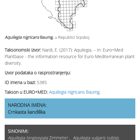
Aquilegia nigricans
Baumg.
u Republici Srpskoj
Taksonomski izvor:
Nardi, E. (2017): Aquilegia. – In: Euro+Med
Plantbase - the information resource for Euro-Mediterranean plant
diversity.
Izvor podataka o rasprostranjenju:
ID imena u bazi:
5385
Takson u EURO+MED:
Aquilegia nigricans Baumg.
NARODNA IMENA:
Crnkasta kandilika
SINONIMI:
Aquilegia longisepala
Zimmeter ,
Aquilegia vulgaris
subsp.