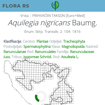
FLORA RS
Vrsta
|
PRIHVAĆEN TAKSON [Euro+Med]
Aquilegia nigricans
Baumg.
Enum. Stirp. Transsilv. 2: 104. 1816
Klasifikacija:
Carstvo:
Plantae
Odjeljak:
Tracheophyta
Pododjeljak:
Spermatophytina
Klasa:
Magnoliopsida
Nadred:
Ranunculanae
Red:
Ranunculales
Familija:
Ranunculaceae
Juss.
Tribus:
Isopyreae Schröd.
Rod:
Aquilegia L.