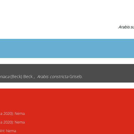
Arabis s
niaca
(Beck) Beck ,
Arabis constricta
Griseb.
ija 2020): Nema
ija 2020): Nema
 BiH: Nema