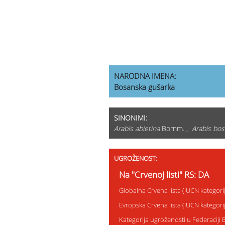
NARODNA IMENA:
Bosanska gušarka
SINONIMI:
Arabis abietina
Bornm. ,
Arabis bos
UGROŽENOST:
Na "Crvenoj listi" RS: DA
Globalna Crvena lista (IUCN kategor
Evropska Crvena lista (IUCN kategor
Kategorija ugroženosti u Federaciji