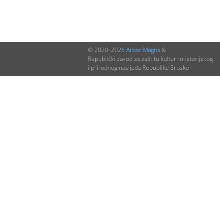
© 2020–2026
Arbor Magna
&
Republički zavod za zaštitu kulturno-istorijskog
i prirodnog nasljeđa Republike Srpske