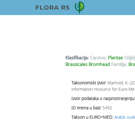
FLORA RS
Klasifikacija:
Carstvo:
Plantae
Odjel
Brassicales Bromhead
Familija:
Bra
Taksonomski izvor:
Marhold, K. (2
information resource for Euro-Med
Izvor podataka o rasprostranjenju:
ID imena u bazi:
5492
Takson u EURO+MED:
Arabis sud