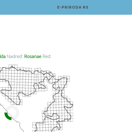
E-PRIRODA RS
ida
Nadred:
Rosanae
Red: