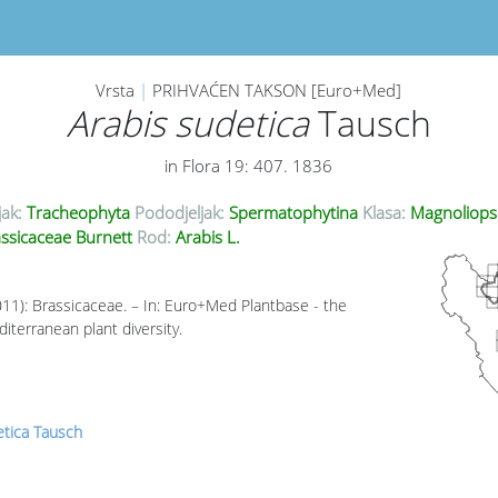
Vrsta
|
PRIHVAĆEN TAKSON [Euro+Med]
Arabis sudetica
Tausch
in Flora 19: 407. 1836
jak:
Tracheophyta
Pododjeljak:
Spermatophytina
Klasa:
Magnoliops
ssicaceae Burnett
Rod:
Arabis L.
011): Brassicaceae. – In: Euro+Med Plantbase - the
iterranean plant diversity.
etica Tausch