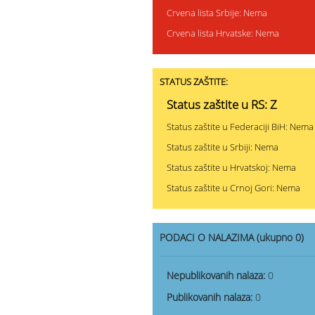
Crvena lista Srbije: Nema
Crvena lista Hrvatske: Nema
STATUS ZAŠTITE:
Status zaštite u RS: Z
Status zaštite u Federaciji BiH: Nema
Status zaštite u Srbiji: Nema
Status zaštite u Hrvatskoj: Nema
Status zaštite u Crnoj Gori: Nema
PODACI O NALAZIMA (ukupno 0)
Nepublikovanih nalaza:
0
Publikovanih nalaza:
0