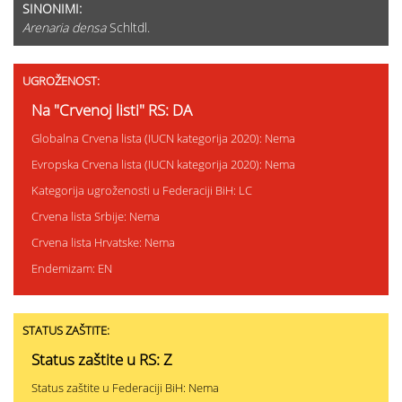
SINONIMI:
Arenaria densa
Schltdl.
UGROŽENOST:
Na "Crvenoj listi" RS: DA
Globalna Crvena lista (IUCN kategorija 2020): Nema
Evropska Crvena lista (IUCN kategorija 2020): Nema
Kategorija ugroženosti u Federaciji BiH: LC
Crvena lista Srbije: Nema
Crvena lista Hrvatske: Nema
Endemizam: EN
STATUS ZAŠTITE:
Status zaštite u RS: Z
Status zaštite u Federaciji BiH: Nema