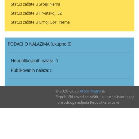
Status zaštite u Srbiji: Nema
Status zaštite u Hrvatskoj: SZ
Status zaštite u Crnoj Gori: Nema
PODACI O NALAZIMA (ukupno 0)
Nepublikovanih nalaza:
0
Publikovanih nalaza:
0
© 2020–2026
Arbor Magna
&
Republički zavod za zaštitu kulturno-istorijskog
i prirodnog nasljeđa Republike Srpske