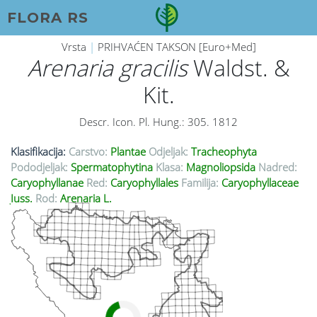
FLORA RS
Vrsta
|
PRIHVAĆEN TAKSON [Euro+Med]
Arenaria gracilis
Waldst. &
Kit.
Descr. Icon. Pl. Hung.: 305. 1812
Klasifikacija:
Carstvo:
Plantae
Odjeljak:
Tracheophyta
Pododjeljak:
Spermatophytina
Klasa:
Magnoliopsida
Nadred:
Caryophyllanae
Red:
Caryophyllales
Familija:
Caryophyllaceae
Juss.
Rod:
Arenaria L.