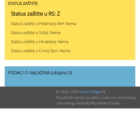
STATUS ZAŠTITE:
Status zaštite u RS: Z
Status zaštite u Federaciji BiH: Nema
Status zaštite u Srbiji: Nema
Status zaštite u Hrvatskoj: Nema
Status zaštite u Crnoj Gori: Nema
PODACI O NALAZIMA (ukupno 0)
Nepublikovanih nalaza:
0
© 2020–2026
Arbor Magna
&
Republički zavod za zaštitu kulturno-istorijskog
Publikovanih nalaza:
0
i prirodnog nasljeđa Republike Srpske