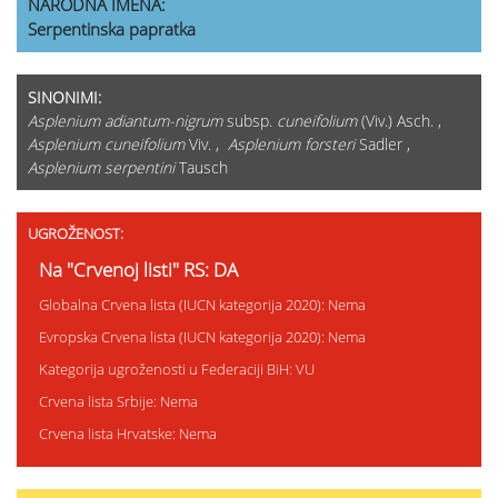
NARODNA IMENA:
Serpentinska papratka
SINONIMI:
Asplenium adiantum-nigrum
subsp.
cuneifolium
(Viv.) Asch. ,
Asplenium cuneifolium
Viv. ,
Asplenium forsteri
Sadler ,
Asplenium serpentini
Tausch
UGROŽENOST:
Na "Crvenoj listi" RS: DA
Globalna Crvena lista (IUCN kategorija 2020): Nema
Evropska Crvena lista (IUCN kategorija 2020): Nema
Kategorija ugroženosti u Federaciji BiH: VU
Crvena lista Srbije: Nema
Crvena lista Hrvatske: Nema