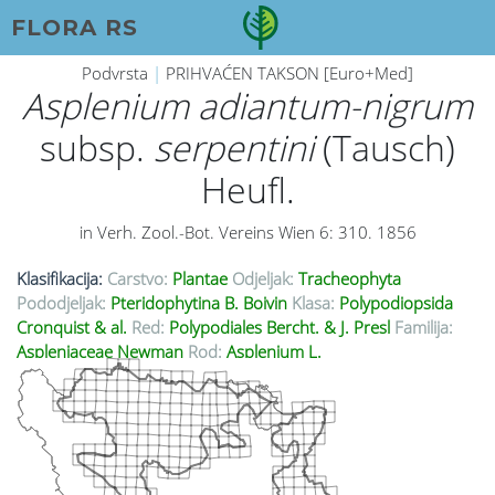
FLORA RS
Podvrsta
|
PRIHVAĆEN TAKSON [Euro+Med]
Asplenium adiantum-nigrum
subsp.
serpentini
(Tausch)
Heufl.
in Verh. Zool.-Bot. Vereins Wien 6: 310. 1856
Klasifikacija:
Carstvo:
Plantae
Odjeljak:
Tracheophyta
Pododjeljak:
Pteridophytina B. Boivin
Klasa:
Polypodiopsida
Cronquist & al.
Red:
Polypodiales Bercht. & J. Presl
Familija:
Aspleniaceae Newman
Rod:
Asplenium L.