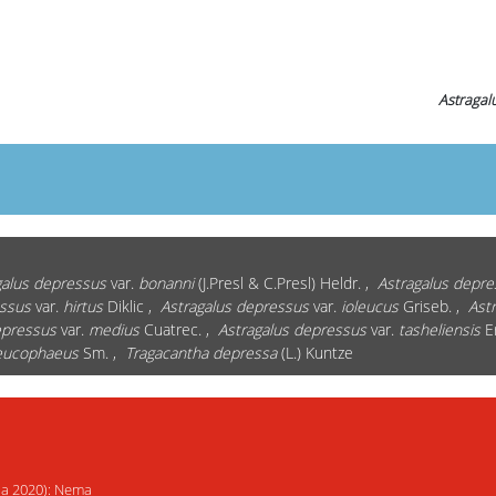
Astragal
galus depressus
var.
bonanni
(J.Presl & C.Presl) Heldr. ,
Astragalus depre
essus
var.
hirtus
Diklic ,
Astragalus depressus
var.
ioleucus
Griseb. ,
Ast
epressus
var.
medius
Cuatrec. ,
Astragalus depressus
var.
tasheliensis
Er
leucophaeus
Sm. ,
Tragacantha depressa
(L.) Kuntze
ija 2020): Nema