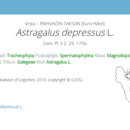
Vrsta
|
PRIHVAĆEN TAKSON [Euro+Med]
Astragalus depressus
L.
Cent. Pl. II 2: 29. 1756
jak:
Tracheophyta
Pododjeljak:
Spermatophytina
Klasa:
Magnoliops
l.
Tribus:
Galegeae
Rod:
Astragalus L.
tabase of Legumes 2010. (copyright © ILDIS).
 depressus L.