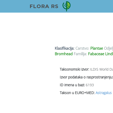
FLORA RS
Klasifikacija:
Carstvo:
Plantae
Odjel
Bromhead
Familija:
Fabaceae Lind
Taksonomski izvor:
ILDIS World Da
Izvor podataka o rasprostranjenju:
ID imena u bazi:
6193
Takson u EURO+MED:
Astragalus