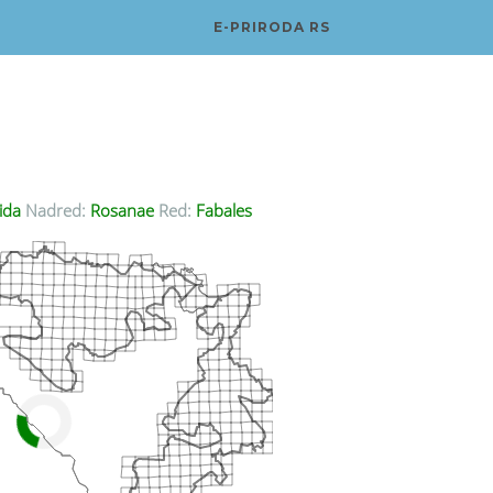
E-PRIRODA RS
ida
Nadred:
Rosanae
Red:
Fabales