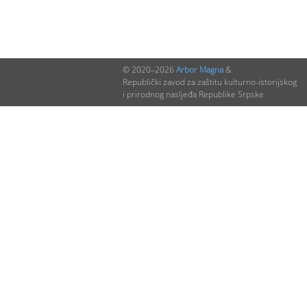
© 2020–2026
Arbor Magna
&
Republički zavod za zaštitu kulturno-istorijskog
i prirodnog nasljeđa Republike Srpske