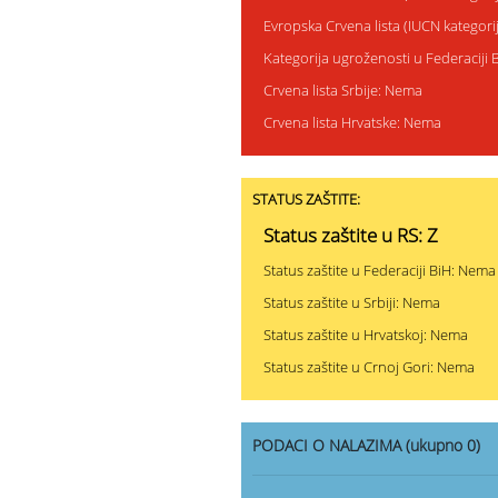
Evropska Crvena lista (IUCN kategor
Kategorija ugroženosti u Federaciji
Crvena lista Srbije: Nema
Crvena lista Hrvatske: Nema
STATUS ZAŠTITE:
Status zaštite u RS: Z
Status zaštite u Federaciji BiH: Nema
Status zaštite u Srbiji: Nema
Status zaštite u Hrvatskoj: Nema
Status zaštite u Crnoj Gori: Nema
PODACI O NALAZIMA (ukupno 0)