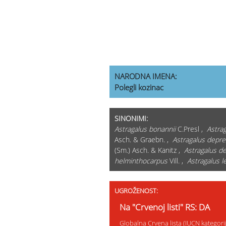
NARODNA IMENA:
Polegli kozinac
SINONIMI:
Astragalus bonannii
C.Presl ,
Astra
Asch. & Graebn. ,
Astragalus depr
(Sm.) Asch. & Kanitz ,
Astragalus d
helminthocarpus
Vill. ,
Astragalus 
UGROŽENOST:
Na "Crvenoj listi" RS: DA
Globalna Crvena lista (IUCN kategor