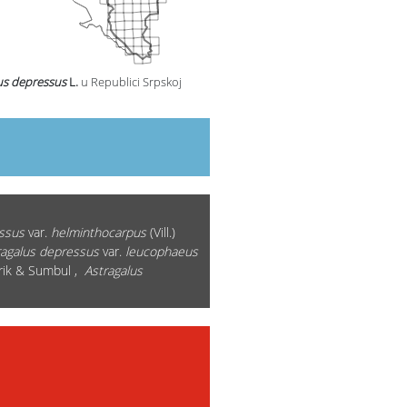
us depressus
L.
u Republici Srpskoj
ssus
var.
helminthocarpus
(Vill.)
ragalus depressus
var.
leucophaeus
ik & Sumbul ,
Astragalus