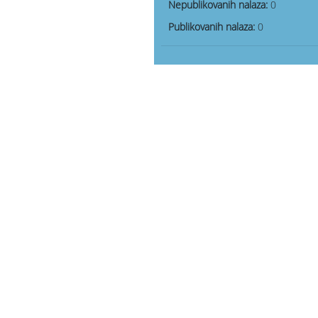
Nepublikovanih nalaza:
0
Publikovanih nalaza:
0