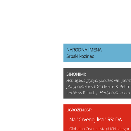
NARODNA IMENA:
Srpski kozinac
SINONIMI:
Astragalus glycyphylloides
var.
petro
glycyphylloides
(DC.) Maire & Petit
serbicus
Rchb.f. ,
Hedyphylla recta
UGROŽENOST:
Na "Crvenoj listi" RS: DA
Globalna Crvena lista (IUCN kategor