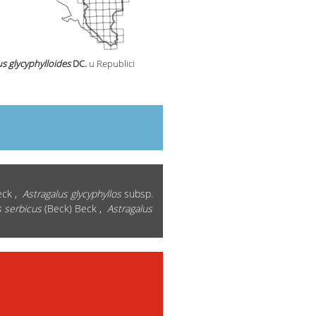
us glycyphylloides
DC.
u Republici
ck ,
Astragalus glycyphyllos
subsp.
s serbicus
(Beck) Beck ,
Astragalus