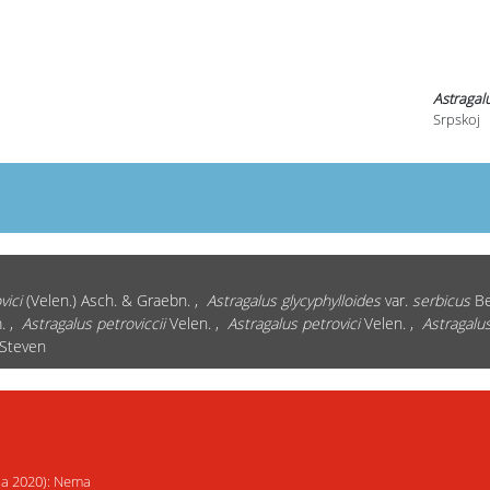
Astragal
Srpskoj
vici
(Velen.) Asch. & Graebn. ,
Astragalus glycyphylloides
var.
serbicus
Be
m. ,
Astragalus petroviccii
Velen. ,
Astragalus petrovici
Velen. ,
Astragalu
Steven
ija 2020): Nema