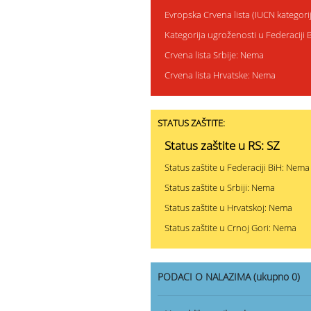
Evropska Crvena lista (IUCN kategor
Kategorija ugroženosti u Federaciji
Crvena lista Srbije: Nema
Crvena lista Hrvatske: Nema
STATUS ZAŠTITE:
Status zaštite u RS: SZ
Status zaštite u Federaciji BiH: Nema
Status zaštite u Srbiji: Nema
Status zaštite u Hrvatskoj: Nema
Status zaštite u Crnoj Gori: Nema
PODACI O NALAZIMA (ukupno 0)