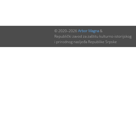
© 2020–2026
Arbor Magna
&
Republički zavod za zaštitu kulturno-istorijskog
i prirodnog nasljeđa Republike Srpske