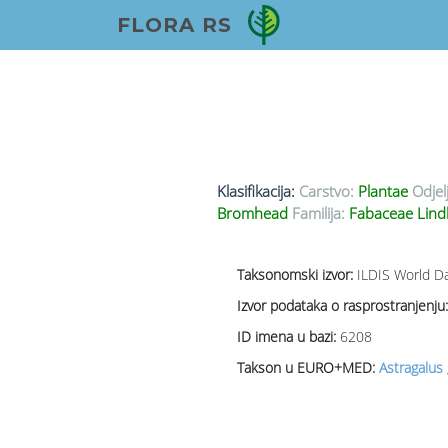
FLORA RS
Klasifikacija:
Carstvo:
Plantae
Odjel
Bromhead
Familija:
Fabaceae Lind
Taksonomski izvor:
ILDIS World Da
Izvor podataka o rasprostranjenju:
ID imena u bazi:
6208
Takson u EURO+MED:
Astragalus 