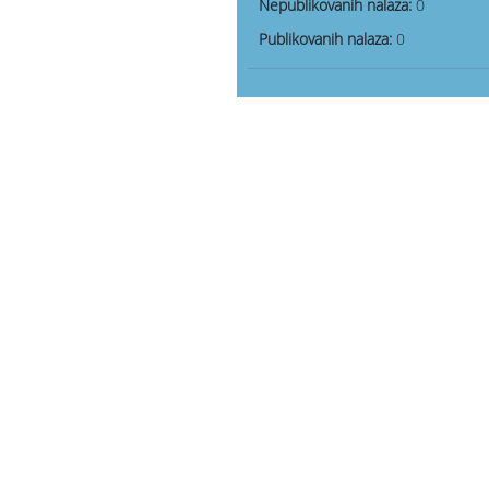
Nepublikovanih nalaza:
0
Publikovanih nalaza:
0