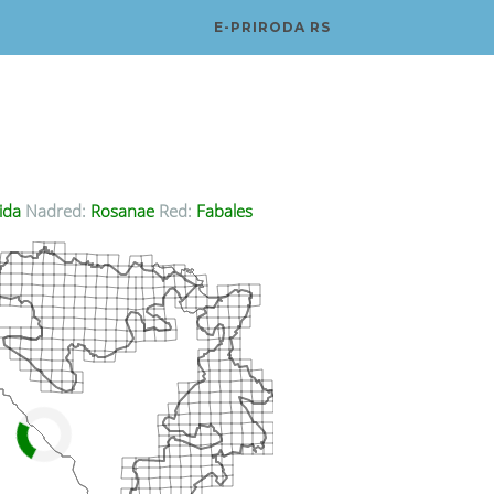
E-PRIRODA RS
ida
Nadred:
Rosanae
Red:
Fabales