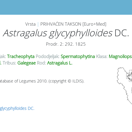
Vrsta
|
PRIHVAĆEN TAKSON [Euro+Med]
Astragalus glycyphylloides
DC.
Prodr. 2: 292. 1825
jak:
Tracheophyta
Pododjeljak:
Spermatophytina
Klasa:
Magnoliops
l.
Tribus:
Galegeae
Rod:
Astragalus L.
tabase of Legumes 2010. (copyright © ILDIS).
glycyphylloides DC.