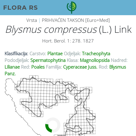
FLORA RS
Vrsta
|
PRIHVAĆEN TAKSON [Euro+Med]
Blysmus compressus
(L.) Link
Hort. Berol. 1: 278. 1827
Klasifikacija:
Carstvo:
Plantae
Odjeljak:
Tracheophyta
Pododjeljak:
Spermatophytina
Klasa:
Magnoliopsida
Nadred:
Lilianae
Red:
Poales
Familija:
Cyperaceae Juss.
Rod:
Blysmus
Panz.