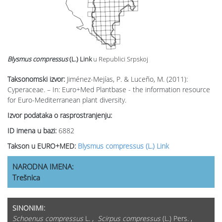
Blysmus compressus
(L.) Link
u Republici Srpskoj
Taksonomski izvor:
Jiménez-Mejías, P. & Luceño, M. (2011):
Cyperaceae. – In: Euro+Med Plantbase - the information resource
for Euro-Mediterranean plant diversity.
Izvor podataka o rasprostranjenju:
ID imena u bazi:
6882
Takson u EURO+MED:
Blysmus compressus (L.) Link
NARODNA IMENA:
Trešnica
SINONIMI:
Schoenus compressus
L. ,
Scirpus compressus
(L.) Pers. ,