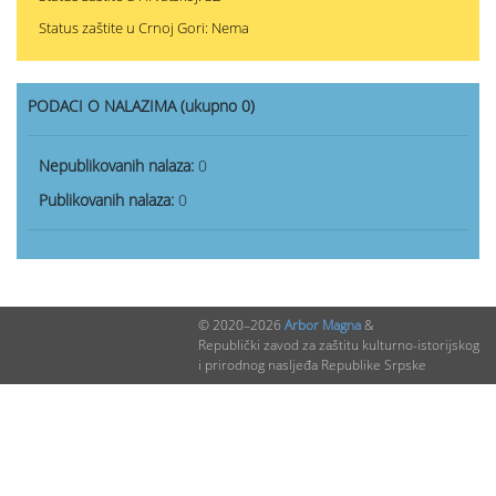
Status zaštite u Crnoj Gori: Nema
PODACI O NALAZIMA (ukupno 0)
Nepublikovanih nalaza:
0
Publikovanih nalaza:
0
© 2020–2026
Arbor Magna
&
Republički zavod za zaštitu kulturno-istorijskog
i prirodnog nasljeđa Republike Srpske