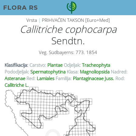
FLORA RS
Vrsta
|
PRIHVAĆEN TAKSON [Euro+Med]
Callitriche cophocarpa
Sendtn.
Veg. Südbayerns: 773. 1854
Klasifikacija:
Carstvo:
Plantae
Odjeljak:
Tracheophyta
Pododjeljak:
Spermatophytina
Klasa:
Magnoliopsida
Nadred:
Asteranae
Red:
Lamiales
Familija:
Plantaginaceae Juss.
Rod:
Callitriche L.