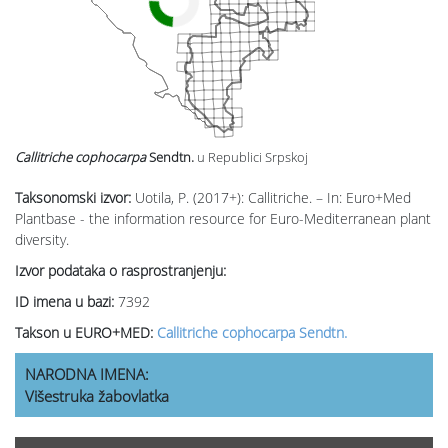
Callitriche cophocarpa
Sendtn.
u Republici Srpskoj
Taksonomski izvor:
Uotila, P. (2017+): Callitriche. – In: Euro+Med
Plantbase - the information resource for Euro-Mediterranean plant
diversity.
Izvor podataka o rasprostranjenju:
ID imena u bazi:
7392
Takson u EURO+MED:
Callitriche cophocarpa Sendtn.
NARODNA IMENA:
Višestruka žabovlatka