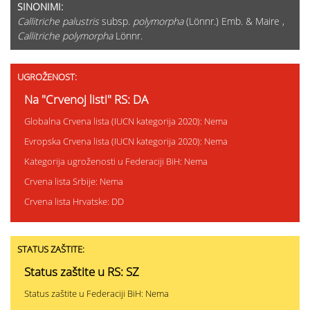
SINONIMI:
Callitriche palustris
subsp.
polymorpha
(Lönnr.) Emb. & Maire ,
Callitriche polymorpha
Lönnr.
UGROŽENOST:
Na "Crvenoj listi" RS: DA
Globalna Crvena lista (IUCN kategorija 2020): Nema
Evropska Crvena lista (IUCN kategorija 2020): Nema
Kategorija ugroženosti u Federaciji BiH: Nema
Crvena lista Srbije: Nema
Crvena lista Hrvatske: DD
STATUS ZAŠTITE:
Status zaštite u RS: SZ
Status zaštite u Federaciji BiH: Nema