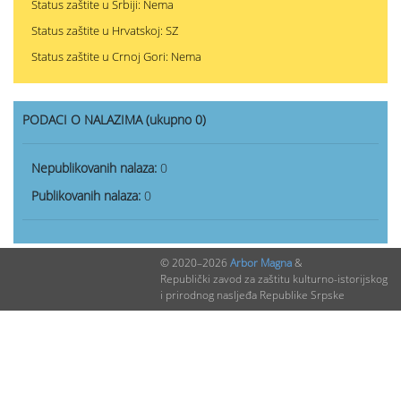
Status zaštite u Srbiji: Nema
Status zaštite u Hrvatskoj: SZ
Status zaštite u Crnoj Gori: Nema
PODACI O NALAZIMA (ukupno 0)
Nepublikovanih nalaza:
0
Publikovanih nalaza:
0
© 2020–2026
Arbor Magna
&
Republički zavod za zaštitu kulturno-istorijskog
i prirodnog nasljeđa Republike Srpske