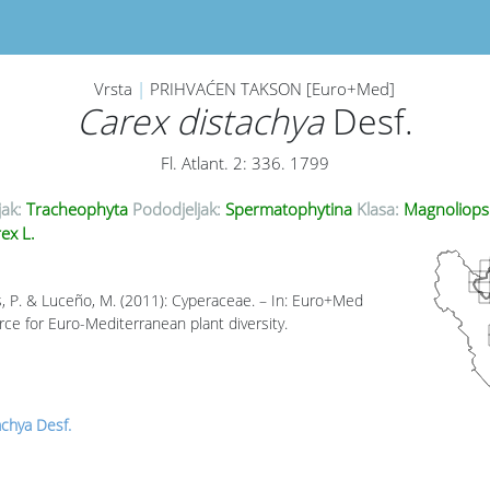
Vrsta
|
PRIHVAĆEN TAKSON [Euro+Med]
Carex distachya
Desf.
Fl. Atlant. 2: 336. 1799
jak:
Tracheophyta
Pododjeljak:
Spermatophytina
Klasa:
Magnoliops
ex L.
, P. & Luceño, M. (2011): Cyperaceae. – In: Euro+Med
rce for Euro-Mediterranean plant diversity.
achya Desf.