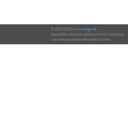
© 2020–2026
Arbor Magna
&
Republički zavod za zaštitu kulturno-istorijskog
i prirodnog nasljeđa Republike Srpske