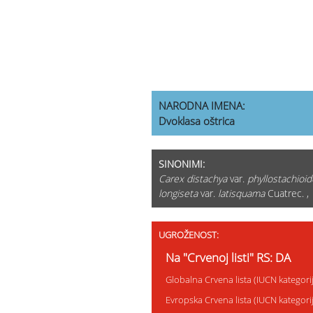
NARODNA IMENA:
Dvoklasa oštrica
SINONIMI:
Carex distachya
var.
phyllostachioi
longiseta
var.
latisquama
Cuatrec. 
UGROŽENOST:
Na "Crvenoj listi" RS: DA
Globalna Crvena lista (IUCN kategori
Evropska Crvena lista (IUCN kategor