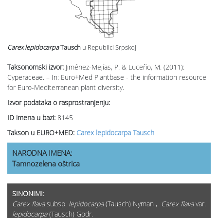
Carex lepidocarpa
Tausch
u Republici Srpskoj
Taksonomski izvor:
Jiménez-Mejías, P. & Luceño, M. (2011):
Cyperaceae. – In: Euro+Med Plantbase - the information resource
for Euro-Mediterranean plant diversity.
Izvor podataka o rasprostranjenju:
ID imena u bazi:
8145
Takson u EURO+MED:
Carex lepidocarpa Tausch
NARODNA IMENA:
Tamnozelena oštrica
SINONIMI:
Carex flava
subsp.
lepidocarpa
(Tausch) Nyman ,
Carex flava
var.
lepidocarpa
(Tausch) Godr.