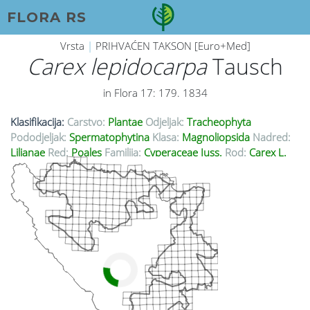
FLORA RS
Vrsta
|
PRIHVAĆEN TAKSON [Euro+Med]
Carex lepidocarpa
Tausch
in Flora 17: 179. 1834
Klasifikacija:
Carstvo:
Plantae
Odjeljak:
Tracheophyta
Pododjeljak:
Spermatophytina
Klasa:
Magnoliopsida
Nadred:
Lilianae
Red:
Poales
Familija:
Cyperaceae Juss.
Rod:
Carex L.