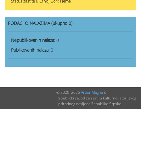
Status zaštite u Crnoj Gori: Nema
PODACI O NALAZIMA (ukupno 0)
Nepublikovanih nalaza:
0
Publikovanih nalaza:
0
© 2020–2026
Arbor Magna
&
Republički zavod za zaštitu kulturno-istorijskog
i prirodnog nasljeđa Republike Srpske