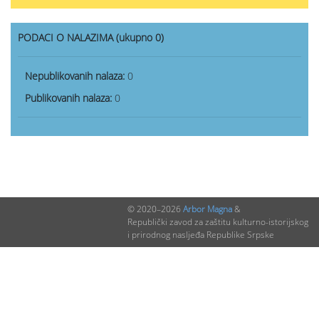
PODACI O NALAZIMA (ukupno 0)
Nepublikovanih nalaza:
0
Publikovanih nalaza:
0
© 2020–2026
Arbor Magna
&
Republički zavod za zaštitu kulturno-istorijskog
i prirodnog nasljeđa Republike Srpske