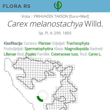
FLORA RS
Vrsta
|
PRIHVAĆEN TAKSON [Euro+Med]
Carex melanostachya
Willd.
Sp. Pl. 4: 299. 1805
Klasifikacija:
Carstvo:
Plantae
Odjeljak:
Tracheophyta
Pododjeljak:
Spermatophytina
Klasa:
Magnoliopsida
Nadred:
Lilianae
Red:
Poales
Familija:
Cyperaceae Juss.
Rod:
Carex L.