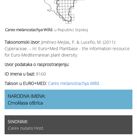
Carex melanostachya
Willd.
u Republici Srpskoj
Taksonomski izvor:
Jiménez-Mejías, P. & Luceño, M. (2011):
Cyperaceae. – In: Euro+Med Plantbase - the information resource
for Euro-Mediterranean plant diversity.
Izvor podataka o rasprostranjenju:
ID imena u bazi:
8160
Takson u EURO+MED:
Carex melanostachya Willd.
NARODNA IMENA:
Crnoklasa oštrica
SINONIMI:
Carex nutans
Host.