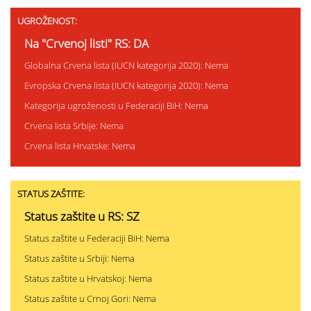
UGROŽENOST:
Na "Crvenoj listi" RS: DA
Globalna Crvena lista (IUCN kategorija 2020): Nema
Evropska Crvena lista (IUCN kategorija 2020): Nema
Kategorija ugroženosti u Federaciji BiH: Nema
Crvena lista Srbije: Nema
Crvena lista Hrvatske: Nema
STATUS ZAŠTITE:
Status zaštite u RS: SZ
Status zaštite u Federaciji BiH: Nema
Status zaštite u Srbiji: Nema
Status zaštite u Hrvatskoj: Nema
Status zaštite u Crnoj Gori: Nema