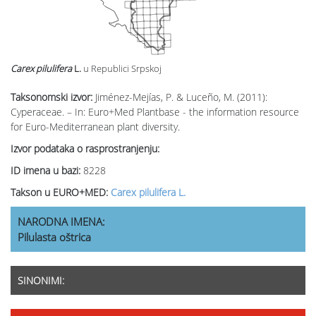
Carex pilulifera
L.
u Republici Srpskoj
Taksonomski izvor:
Jiménez-Mejías, P. & Luceño, M. (2011):
Cyperaceae. – In: Euro+Med Plantbase - the information resource
for Euro-Mediterranean plant diversity.
Izvor podataka o rasprostranjenju:
ID imena u bazi:
8228
Takson u EURO+MED:
Carex pilulifera L.
NARODNA IMENA:
Pilulasta oštrica
SINONIMI: