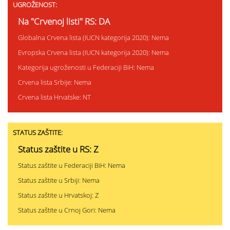
UGROŽENOST:
Na "Crvenoj listi" RS: DA
Globalna Crvena lista (IUCN kategorija 2020): Nema
Evropska Crvena lista (IUCN kategorija 2020): Nema
Kategorija ugroženosti u Federaciji BiH: Nema
Crvena lista Srbije: Nema
Crvena lista Hrvatske: NT
STATUS ZAŠTITE:
Status zaštite u RS: Z
Status zaštite u Federaciji BiH: Nema
Status zaštite u Srbiji: Nema
Status zaštite u Hrvatskoj: Z
Status zaštite u Crnoj Gori: Nema