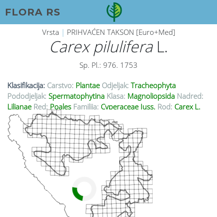
FLORA RS
Vrsta
|
PRIHVAĆEN TAKSON [Euro+Med]
Carex pilulifera
L.
Sp. Pl.: 976. 1753
Klasifikacija:
Carstvo:
Plantae
Odjeljak:
Tracheophyta
Pododjeljak:
Spermatophytina
Klasa:
Magnoliopsida
Nadred:
Lilianae
Red:
Poales
Familija:
Cyperaceae Juss.
Rod:
Carex L.