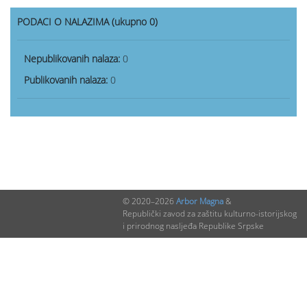
PODACI O NALAZIMA (ukupno 0)
Nepublikovanih nalaza:
0
Publikovanih nalaza:
0
© 2020–2026
Arbor Magna
&
Republički zavod za zaštitu kulturno-istorijskog
i prirodnog nasljeđa Republike Srpske