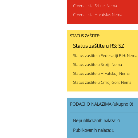
Crvena lista Srbije: Nema
Crvena lista Hrvatske: Nema
STATUS ZAŠTITE:
Status zaštite u RS: SZ
Status zaštite u Federaciji BiH: Nema
Status zaštite u Srbiji: Nema
Status zaštite u Hrvatskoj: Nema
Status zaštite u Crnoj Gori: Nema
PODACI O NALAZIMA (ukupno 0)
Nepublikovanih nalaza:
0
Publikovanih nalaza:
0