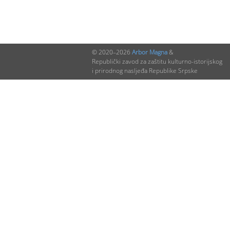
© 2020–2026
Arbor Magna
&
Republički zavod za zaštitu kulturno-istorijskog
i prirodnog nasljeđa Republike Srpske