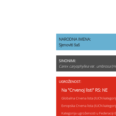
NARODNA IMENA:
Sjenoviti šaš
SINONIMI:
Carex caryophyllea
var.
umbrosa
(Ho
UGROŽENOST:
Na "Crvenoj listi" RS: NE
Globalna Crvena lista (IUCN kategor
Evropska Crvena lista (IUCN kategor
Kategorija ugroženosti u Federaciji