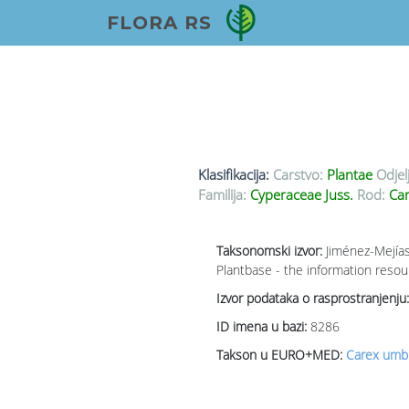
FLORA RS
Klasifikacija:
Carstvo:
Plantae
Odjel
Familija:
Cyperaceae Juss.
Rod:
Car
Taksonomski izvor:
Jiménez-Mejías
Plantbase - the information resou
Izvor podataka o rasprostranjenju:
ID imena u bazi:
8286
Takson u EURO+MED:
Carex umb