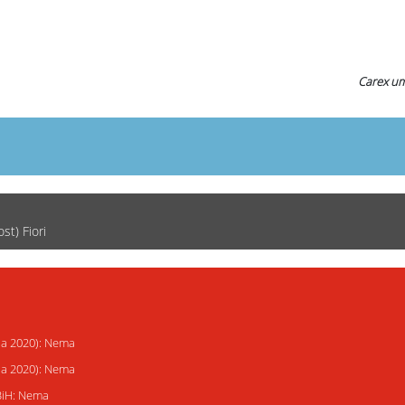
Carex u
st) Fiori
ija 2020): Nema
ija 2020): Nema
 BiH: Nema