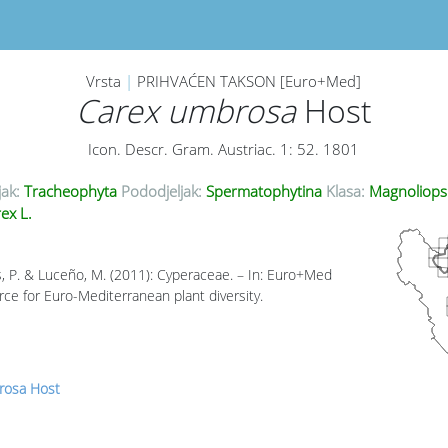
Vrsta
|
PRIHVAĆEN TAKSON [Euro+Med]
Carex umbrosa
Host
Icon. Descr. Gram. Austriac. 1: 52. 1801
jak:
Tracheophyta
Pododjeljak:
Spermatophytina
Klasa:
Magnoliops
ex L.
, P. & Luceño, M. (2011): Cyperaceae. – In: Euro+Med
rce for Euro-Mediterranean plant diversity.
rosa Host