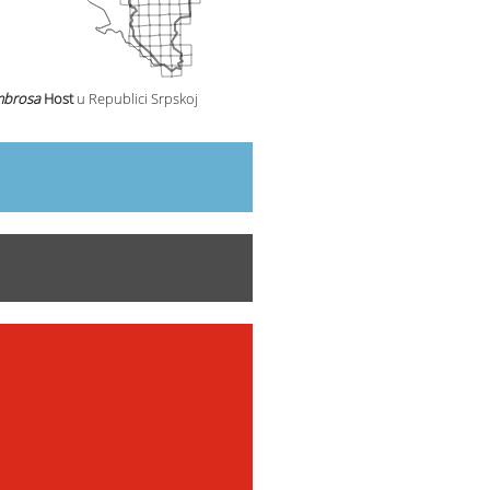
mbrosa
Host
u Republici Srpskoj