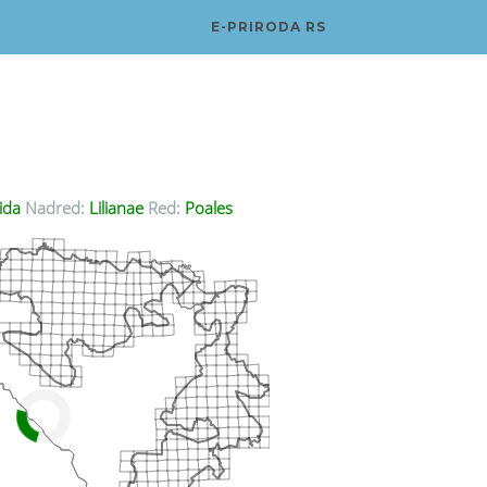
E-PRIRODA RS
ida
Nadred:
Lilianae
Red:
Poales