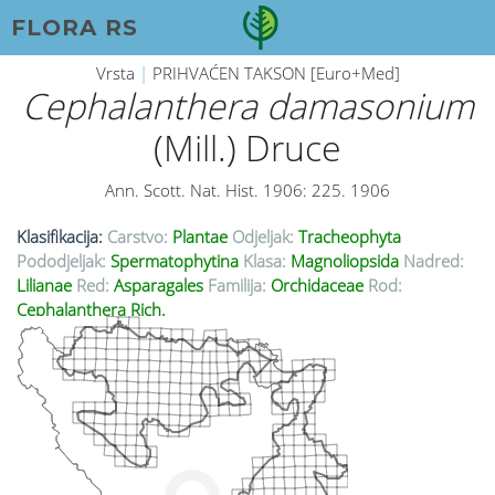
FLORA RS
Vrsta
|
PRIHVAĆEN TAKSON [Euro+Med]
Cephalanthera damasonium
(Mill.) Druce
Ann. Scott. Nat. Hist. 1906: 225. 1906
Klasifikacija:
Carstvo:
Plantae
Odjeljak:
Tracheophyta
Pododjeljak:
Spermatophytina
Klasa:
Magnoliopsida
Nadred:
Lilianae
Red:
Asparagales
Familija:
Orchidaceae
Rod:
Cephalanthera Rich.