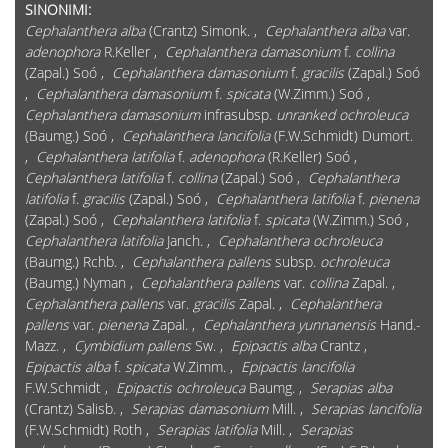
SINONIMI:
Cephalanthera alba
(Crantz) Simonk. ,
Cephalanthera alba
var.
adenophora
R.Keller ,
Cephalanthera damasonium
f.
collina
(Zapal.) Soó ,
Cephalanthera damasonium
f.
gracilis
(Zapal.) Soó
,
Cephalanthera damasonium
f.
spicata
(W.Zimm.) Soó ,
Cephalanthera damasonium
infrasubsp.
unranked ochroleuca
(Baumg.) Soó ,
Cephalanthera lancifolia
(F.W.Schmidt) Dumort.
,
Cephalanthera latifolia
f.
adenophora
(R.Keller) Soó ,
Cephalanthera latifolia
f.
collina
(Zapal.) Soó ,
Cephalanthera
latifolia
f.
gracilis
(Zapal.) Soó ,
Cephalanthera latifolia
f.
pienena
(Zapal.) Soó ,
Cephalanthera latifolia
f.
spicata
(W.Zimm.) Soó ,
Cephalanthera latifolia
Janch. ,
Cephalanthera ochroleuca
(Baumg.) Rchb. ,
Cephalanthera pallens
subsp.
ochroleuca
(Baumg.) Nyman ,
Cephalanthera pallens
var.
collina
Zapal. ,
Cephalanthera pallens
var.
gracilis
Zapal. ,
Cephalanthera
pallens
var.
pienena
Zapal. ,
Cephalanthera yunnanensis
Hand.-
Mazz. ,
Cymbidium pallens
Sw. ,
Epipactis alba
Crantz ,
Epipactis alba
f.
spicata
W.Zimm. ,
Epipactis lancifolia
F.W.Schmidt ,
Epipactis ochroleuca
Baumg. ,
Serapias alba
(Crantz) Salisb. ,
Serapias damasonium
Mill. ,
Serapias lancifolia
(F.W.Schmidt) Roth ,
Serapias latifolia
Mill. ,
Serapias