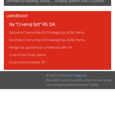
ochroleuca
(Baumg.) Steud. ,
Serapias pallens
(Sw.) S.B.Jundz.
UGROŽENOST:
Na "Crvenoj listi" RS: DA
Globalna Crvena lista (IUCN kategorija 2020): Nema
Evropska Crvena lista (IUCN kategorija 2020): Nema
Kategorija ugroženosti u Federaciji BiH: NT
Crvena lista Srbije: Nema
Crvena lista Hrvatske: NT
© 2020–2026
Arbor Magna
&
STATUS ZAŠTITE:
Republički zavod za zaštitu kulturno-istorijskog
i prirodnog nasljeđa Republike Srpske
Status zaštite u RS: SZ
Status zaštite u Federaciji BiH: Nema
Status zaštite u Srbiji: Nema
Status zaštite u Hrvatskoj: SZ