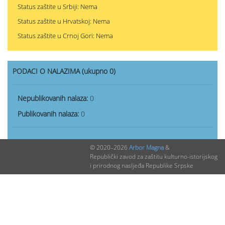
Status zaštite u Srbiji: Nema
Status zaštite u Hrvatskoj: Nema
Status zaštite u Crnoj Gori: Nema
PODACI O NALAZIMA (ukupno 0)
Nepublikovanih nalaza:
0
Publikovanih nalaza:
0
© 2020–2026
Arbor Magna
&
Republički zavod za zaštitu kulturno-istorijskog
i prirodnog nasljeđa Republike Srpske