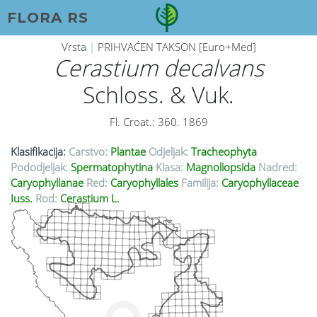
FLORA RS
Vrsta
|
PRIHVAĆEN TAKSON [Euro+Med]
Cerastium decalvans
Schloss. & Vuk.
Fl. Croat.: 360. 1869
Klasifikacija:
Carstvo:
Plantae
Odjeljak:
Tracheophyta
Pododjeljak:
Spermatophytina
Klasa:
Magnoliopsida
Nadred:
Caryophyllanae
Red:
Caryophyllales
Familija:
Caryophyllaceae
Juss.
Rod:
Cerastium L.