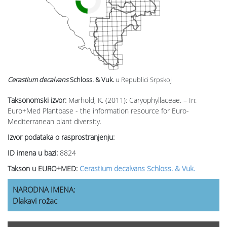
Cerastium decalvans
Schloss. & Vuk.
u Republici Srpskoj
Taksonomski izvor:
Marhold, K. (2011): Caryophyllaceae. – In:
Euro+Med Plantbase - the information resource for Euro-
Mediterranean plant diversity.
Izvor podataka o rasprostranjenju:
ID imena u bazi:
8824
Takson u EURO+MED:
Cerastium decalvans Schloss. & Vuk.
NARODNA IMENA:
Dlakavi rožac