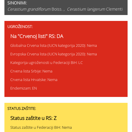
SINONIMI:
Cerastium grandiflorum
Boiss. ,
Cerastium lanigerum
Clementi
UGROŽENOST:
Na "Crvenoj listi" RS: DA
Globalna Crvena lista (IUCN kategorija 2020): Nema
Evropska Crvena lista (IUCN kategorija 2020): Nema
Kategorija ugroženosti u Federaciji BiH: LC
Crvena lista Srbije: Nema
Crvena lista Hrvatske: Nema
Endemizam: EN
STATUS ZAŠTITE:
Status zaštite u RS: Z
Status zaštite u Federaciji BiH: Nema