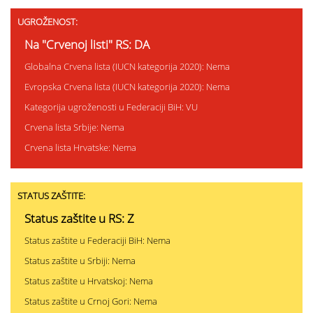
UGROŽENOST:
Na "Crvenoj listi" RS: DA
Globalna Crvena lista (IUCN kategorija 2020): Nema
Evropska Crvena lista (IUCN kategorija 2020): Nema
Kategorija ugroženosti u Federaciji BiH: VU
Crvena lista Srbije: Nema
Crvena lista Hrvatske: Nema
STATUS ZAŠTITE:
Status zaštite u RS: Z
Status zaštite u Federaciji BiH: Nema
Status zaštite u Srbiji: Nema
Status zaštite u Hrvatskoj: Nema
Status zaštite u Crnoj Gori: Nema