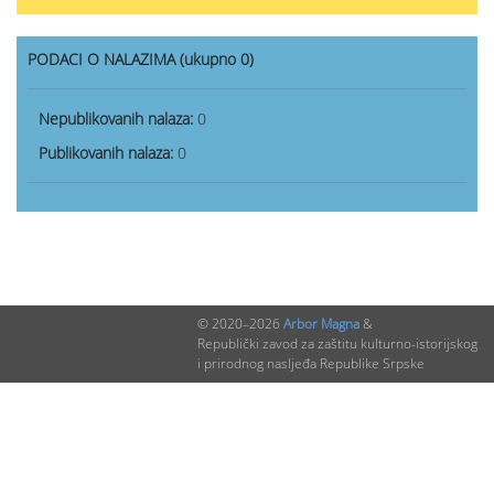
PODACI O NALAZIMA (ukupno 0)
Nepublikovanih nalaza:
0
Publikovanih nalaza:
0
© 2020–2026
Arbor Magna
&
Republički zavod za zaštitu kulturno-istorijskog
i prirodnog nasljeđa Republike Srpske