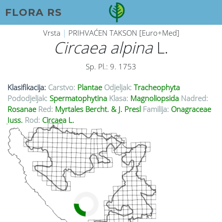
FLORA RS
Vrsta
|
PRIHVAĆEN TAKSON [Euro+Med]
Circaea alpina
L.
Sp. Pl.: 9. 1753
Klasifikacija:
Carstvo:
Plantae
Odjeljak:
Tracheophyta
Pododjeljak:
Spermatophytina
Klasa:
Magnoliopsida
Nadred:
Rosanae
Red:
Myrtales Bercht. & J. Presl
Familija:
Onagraceae
Juss.
Rod:
Circaea L.