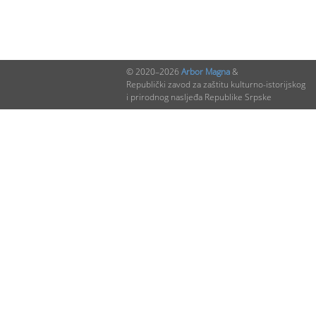
© 2020–2026
Arbor Magna
&
Republički zavod za zaštitu kulturno-istorijskog
i prirodnog nasljeđa Republike Srpske