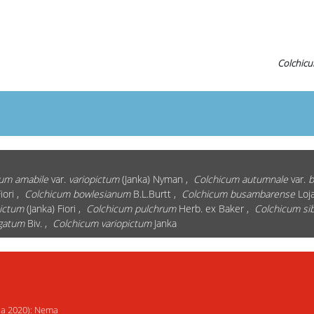
Colchic
um amabile
var.
variopictum
(Janka) Nyman ,
Colchicum autumnale
var.
b
iori ,
Colchicum bowlesianum
B.L.Burtt ,
Colchicum busambarense
Loja
pictum
(Janka) Fiori ,
Colchicum pulchrum
Herb. ex Baker ,
Colchicum sib
egatum
Biv. ,
Colchicum variopictum
Janka
ija 2020): Nema