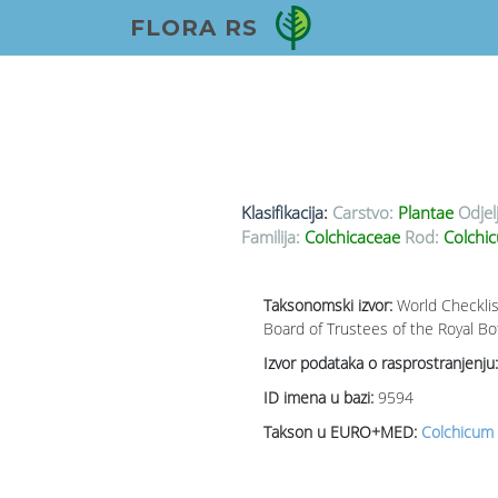
FLORA RS
Klasifikacija:
Carstvo:
Plantae
Odjel
Familija:
Colchicaceae
Rod:
Colchic
Taksonomski izvor:
World Checklis
Board of Trustees of the Royal Bo
Izvor podataka o rasprostranjenju:
ID imena u bazi:
9594
Takson u EURO+MED:
Colchicum 