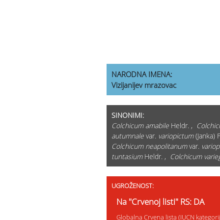
NARODNA IMENA:
Vizijanijev mrazovac
SINONIMI:
Colchicum amabile
Heldr. ,
Colchic
autumnale
var.
variopictum
(Janka) F
Colchicum neapolitanum
var.
vario
tuntasium
Heldr. ,
Colchicum vari
UGROŽENOST:
Na "Crvenoj listi" RS: DA
Globalna Crvena lista (IUCN kategor