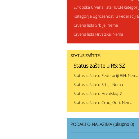
Evropska Crvena lista (IUCN kategor
Kategorija ugroženosti u Federaciji
Crvena lista Srbije: Nema
Crvena lista Hrvatske: Nema
STATUS ZAŠTITE:
Status zaštite u RS: SZ
Status zaštite u Federaciji BiH: Nema
Status zaštite u Srbiji: Nema
Status zaštite u Hrvatskoj: Z
Status zaštite u Crnoj Gori: Nema
PODACI O NALAZIMA (ukupno 0)