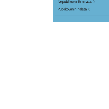
Nepublikovanih nalaza:
0
Publikovanih nalaza:
0