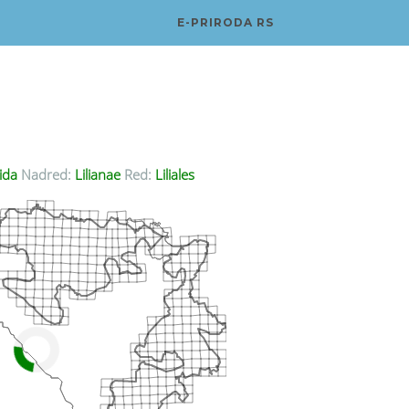
E-PRIRODA RS
ida
Nadred:
Lilianae
Red:
Liliales