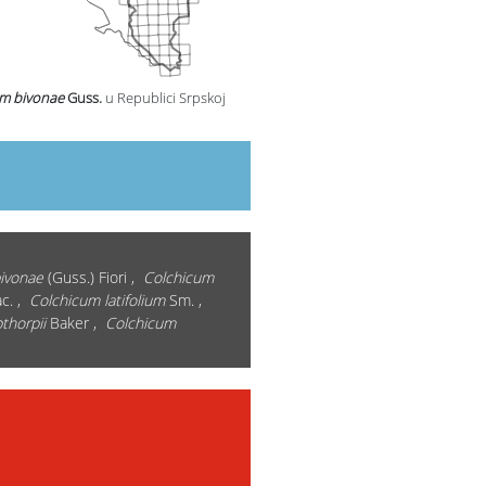
um bivonae
Guss.
u Republici Srpskoj
ivonae
(Guss.) Fiori ,
Colchicum
c. ,
Colchicum latifolium
Sm. ,
thorpii
Baker ,
Colchicum