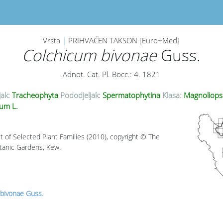
Vrsta
|
PRIHVAĆEN TAKSON [Euro+Med]
Colchicum bivonae
Guss.
Adnot. Cat. Pl. Bocc.: 4. 1821
jak:
Tracheophyta
Pododjeljak:
Spermatophytina
Klasa:
Magnoliops
um L.
t of Selected Plant Families (2010), copyright © The
tanic Gardens, Kew.
bivonae Guss.