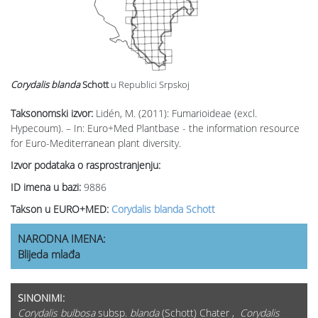
Corydalis blanda
Schott
u Republici Srpskoj
Taksonomski izvor:
Lidén, M. (2011): Fumarioideae (excl.
Hypecoum). – In: Euro+Med Plantbase - the information resource
for Euro-Mediterranean plant diversity.
Izvor podataka o rasprostranjenju:
ID imena u bazi:
9886
Takson u EURO+MED:
Corydalis blanda Schott
NARODNA IMENA:
Blijeda mlađa
SINONIMI:
Corydalis bulbosa
subsp.
blanda
(Schott) Chater ,
Corydalis