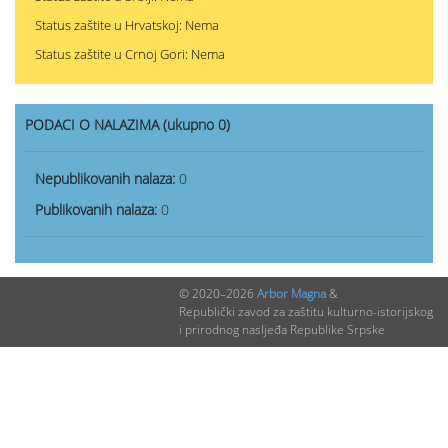
Status zaštite u Hrvatskoj: Nema
Status zaštite u Crnoj Gori: Nema
PODACI O NALAZIMA (ukupno 0)
Nepublikovanih nalaza:
0
Publikovanih nalaza:
0
© 2020–2026
Arbor Magna
&
Republički zavod za zaštitu kulturno-istorijskog
i prirodnog nasljeđa Republike Srpske