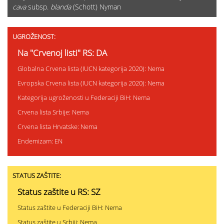
cava
subsp.
blanda
(Schott) Nyman
UGROŽENOST:
Na "Crvenoj listi" RS: DA
Globalna Crvena lista (IUCN kategorija 2020): Nema
Evropska Crvena lista (IUCN kategorija 2020): Nema
Kategorija ugroženosti u Federaciji BiH: Nema
Crvena lista Srbije: Nema
Crvena lista Hrvatske: Nema
Endemizam: EN
STATUS ZAŠTITE:
Status zaštite u RS: SZ
Status zaštite u Federaciji BiH: Nema
Status zaštite u Srbiji: Nema