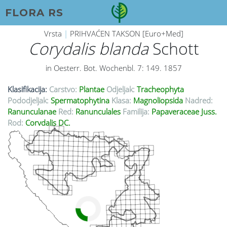
FLORA RS
Vrsta
|
PRIHVAĆEN TAKSON [Euro+Med]
Corydalis blanda
Schott
in Oesterr. Bot. Wochenbl. 7: 149. 1857
Klasifikacija:
Carstvo:
Plantae
Odjeljak:
Tracheophyta
Pododjeljak:
Spermatophytina
Klasa:
Magnoliopsida
Nadred:
Ranunculanae
Red:
Ranunculales
Familija:
Papaveraceae Juss.
Rod:
Corydalis DC.