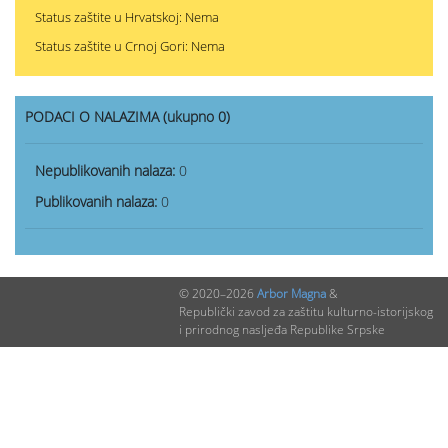
Status zaštite u Hrvatskoj: Nema
Status zaštite u Crnoj Gori: Nema
PODACI O NALAZIMA (ukupno 0)
Nepublikovanih nalaza:
0
Publikovanih nalaza:
0
© 2020–2026
Arbor Magna
&
Republički zavod za zaštitu kulturno-istorijskog
i prirodnog nasljeđa Republike Srpske