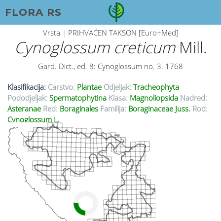
FLORA RS
Vrsta
|
PRIHVAĆEN TAKSON [Euro+Med]
Cynoglossum creticum
Mill.
Gard. Dict., ed. 8: Cynoglossum no. 3. 1768
Klasifikacija:
Carstvo:
Plantae
Odjeljak:
Tracheophyta
Pododjeljak:
Spermatophytina
Klasa:
Magnoliopsida
Nadred:
Asteranae
Red:
Boraginales
Familija:
Boraginaceae Juss.
Rod:
Cynoglossum L.