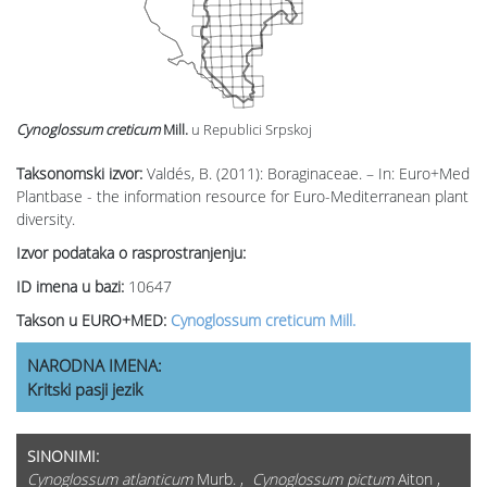
Cynoglossum creticum
Mill.
u Republici Srpskoj
Taksonomski izvor:
Valdés, B. (2011): Boraginaceae. – In: Euro+Med
Plantbase - the information resource for Euro-Mediterranean plant
diversity.
Izvor podataka o rasprostranjenju:
ID imena u bazi:
10647
Takson u EURO+MED:
Cynoglossum creticum Mill.
NARODNA IMENA:
Kritski pasji jezik
SINONIMI:
Cynoglossum atlanticum
Murb. ,
Cynoglossum pictum
Aiton ,