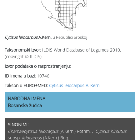
Cytisus leiocarpus
A.Kern.
u Republici Srpskoj
Taksonomski izvor:
ILDIS World Database of Legumes 2010.
(copyright © ILDIS).
Izvor podataka o rasprostranjenju:
ID imena u bazi:
10746
Takson u EURO+MED:
Cytisus leiocarpus A. Kern.
NARODNA IMENA:
Bosanska žućica
SINONIMI:
Chamaecytisus leiocarpus
(A.Kern.) Rothm. ,
Cytisus hirsutus
subsp.
leiocarpus
(A.Kern.) Briq.