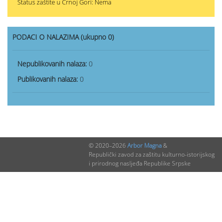
Status zaštite u Crnoj Gori: Nema
PODACI O NALAZIMA (ukupno 0)
Nepublikovanih nalaza:
0
Publikovanih nalaza:
0
© 2020–2026
Arbor Magna
&
Republički zavod za zaštitu kulturno-istorijskog
i prirodnog nasljeđa Republike Srpske