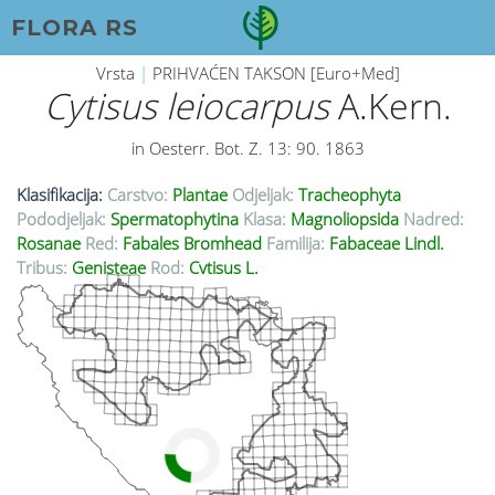
FLORA RS
Vrsta
|
PRIHVAĆEN TAKSON [Euro+Med]
Cytisus leiocarpus
A.Kern.
in Oesterr. Bot. Z. 13: 90. 1863
Klasifikacija:
Carstvo:
Plantae
Odjeljak:
Tracheophyta
Pododjeljak:
Spermatophytina
Klasa:
Magnoliopsida
Nadred:
Rosanae
Red:
Fabales Bromhead
Familija:
Fabaceae Lindl.
Tribus:
Genisteae
Rod:
Cytisus L.