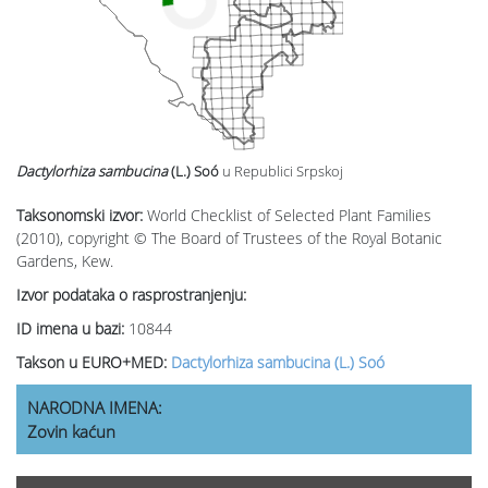
Dactylorhiza sambucina
(L.) Soó
u Republici Srpskoj
Taksonomski izvor:
World Checklist of Selected Plant Families
(2010), copyright © The Board of Trustees of the Royal Botanic
Gardens, Kew.
Izvor podataka o rasprostranjenju:
ID imena u bazi:
10844
Takson u EURO+MED:
Dactylorhiza sambucina (L.) Soó
NARODNA IMENA:
Zovin kaćun