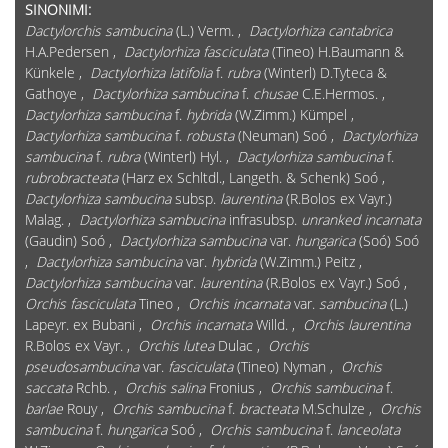
SINONIMI:
Dactylorchis sambucina
(L.) Verm. ,
Dactylorhiza cantabrica
H.A.Pedersen ,
Dactylorhiza fasciculata
(Tineo) H.Baumann &
Künkele ,
Dactylorhiza latifolia
f.
rubra
(Winterl) D.Tyteca &
Gathoye ,
Dactylorhiza sambucina
f.
chusae
C.E.Hermos. ,
Dactylorhiza sambucina
f.
hybrida
(W.Zimm.) Kümpel ,
Dactylorhiza sambucina
f.
robusta
(Neuman) Soó ,
Dactylorhiza
sambucina
f.
rubra
(Winterl) Hyl. ,
Dactylorhiza sambucina
f.
rubrobracteata
(Harz ex Schltdl., Langeth. & Schenk) Soó ,
Dactylorhiza sambucina
subsp.
laurentina
(R.Bolos ex Vayr.)
Malag. ,
Dactylorhiza sambucina
infrasubsp.
unranked incarnata
(Gaudin) Soó ,
Dactylorhiza sambucina
var.
hungarica
(Soó) Soó
,
Dactylorhiza sambucina
var.
hybrida
(W.Zimm.) Peitz ,
Dactylorhiza sambucina
var.
laurentina
(R.Bolos ex Vayr.) Soó ,
Orchis fasciculata
Tineo ,
Orchis incarnata
var.
sambucina
(L.)
Lapeyr. ex Bubani ,
Orchis incarnata
Willd. ,
Orchis laurentina
R.Bolos ex Vayr. ,
Orchis lutea
Dulac ,
Orchis
pseudosambucina
var.
fasciculata
(Tineo) Nyman ,
Orchis
saccata
Rchb. ,
Orchis salina
Fronius ,
Orchis sambucina
f.
barlae
Rouy ,
Orchis sambucina
f.
bracteata
M.Schulze ,
Orchis
sambucina
f.
hungarica
Soó ,
Orchis sambucina
f.
lanceolata