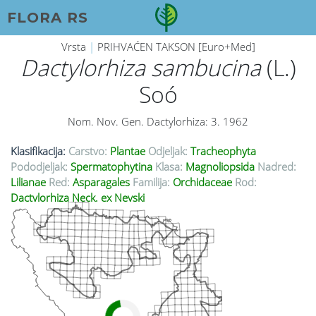
FLORA RS
Vrsta
|
PRIHVAĆEN TAKSON [Euro+Med]
Dactylorhiza sambucina
(L.)
Soó
Nom. Nov. Gen. Dactylorhiza: 3. 1962
Klasifikacija:
Carstvo:
Plantae
Odjeljak:
Tracheophyta
Pododjeljak:
Spermatophytina
Klasa:
Magnoliopsida
Nadred:
Lilianae
Red:
Asparagales
Familija:
Orchidaceae
Rod:
Dactylorhiza Neck. ex Nevski