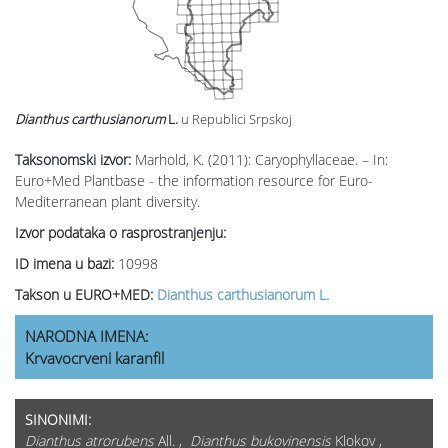
Dianthus carthusianorum
L.
u Republici Srpskoj
Taksonomski izvor:
Marhold, K. (2011): Caryophyllaceae. – In:
Euro+Med Plantbase - the information resource for Euro-
Mediterranean plant diversity.
Izvor podataka o rasprostranjenju:
ID imena u bazi:
10998
Takson u EURO+MED:
Dianthus carthusianorum L.
NARODNA IMENA:
Krvavocrveni karanfil
SINONIMI:
Dianthus atrorubens
All. ,
Dianthus bukovinensis
Klokov ,