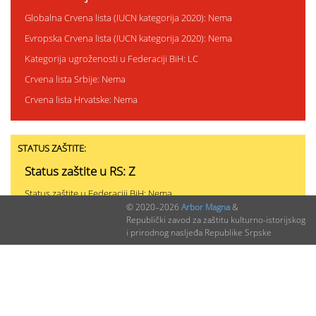
Globalna Crvena lista (IUCN kategorija 2020): Nema
Evropska Crvena lista (IUCN kategorija 2020): Nema
Kategorija ugroženosti u Federaciji BiH: LC
Crvena lista Srbije: Nema
Crvena lista Hrvatske: Nema
STATUS ZAŠTITE:
Status zaštite u RS: Z
Status zaštite u Federaciji BiH: Nema
© 2020–2026
Arbor Magna
&
Status zaštite u Srbiji: Nema
Republički zavod za zaštitu kulturno-istorijskog
i prirodnog nasljeđa Republike Srpske
Status zaštite u Hrvatskoj: Nema
Status zaštite u Crnoj Gori: Nema
PODACI O NALAZIMA (ukupno 0)