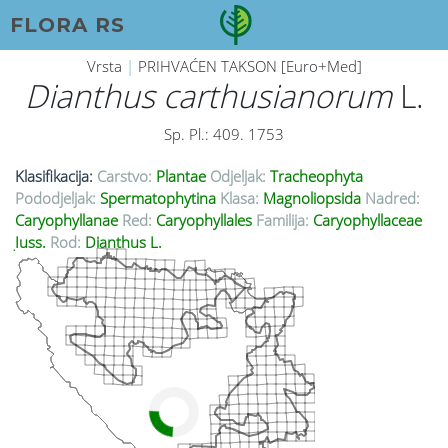
FLORA RS
Vrsta
|
PRIHVAĆEN TAKSON [Euro+Med]
Dianthus carthusianorum
L.
Sp. Pl.: 409. 1753
Klasifikacija:
Carstvo:
Plantae
Odjeljak:
Tracheophyta
Pododjeljak:
Spermatophytina
Klasa:
Magnoliopsida
Nadred:
Caryophyllanae
Red:
Caryophyllales
Familija:
Caryophyllaceae
Juss.
Rod:
Dianthus L.