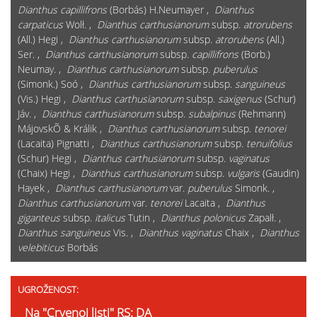
Dianthus capillifrons
(Borbás) H.Neumayer ,
Dianthus
carpaticus
Wolł. ,
Dianthus carthusianorum
subsp.
atrorubens
(All.) Hegi ,
Dianthus carthusianorum
subsp.
atrorubens
(All.)
Ser. ,
Dianthus carthusianorum
subsp.
capillifrons
(Borb.)
Neumay. ,
Dianthus carthusianorum
subsp.
puberulus
(Simonk.) Soó ,
Dianthus carthusianorum
subsp.
sanguineus
(Vis.) Hegi ,
Dianthus carthusianorum
subsp.
saxigenus
(Schur)
Jáv. ,
Dianthus carthusianorum
subsp.
subalpinus
(Rehmann)
MájovskÕ & Králik ,
Dianthus carthusianorum
subsp.
tenorei
(Lacaita) Pignatti ,
Dianthus carthusianorum
subsp.
tenuifolius
(Schur) Hegi ,
Dianthus carthusianorum
subsp.
vaginatus
(Chaix) Hegi ,
Dianthus carthusianorum
subsp.
vulgaris
(Gaudin)
Hayek ,
Dianthus carthusianorum
var.
puberulus
Simonk. ,
Dianthus carthusianorum
var.
tenorei
Lacaita ,
Dianthus
giganteus
subsp.
italicus
Tutin ,
Dianthus polonicus
Zapalł. ,
Dianthus sanguineus
Vis. ,
Dianthus vaginatus
Chaix ,
Dianthus
velebiticus
Borbás
UGROŽENOST:
Na "Crvenoj listi" RS: DA