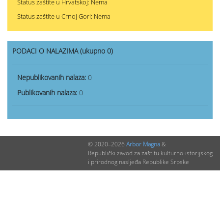
Status zaštite u Hrvatskoj: Nema
Status zaštite u Crnoj Gori: Nema
PODACI O NALAZIMA (ukupno 0)
Nepublikovanih nalaza:
0
Publikovanih nalaza:
0
© 2020–2026
Arbor Magna
&
Republički zavod za zaštitu kulturno-istorijskog
i prirodnog nasljeđa Republike Srpske