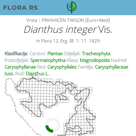
FLORA RS
Vrsta
|
PRIHVAĆEN TAKSON [Euro+Med]
Dianthus integer
Vis.
in Flora 12, Erg.-Bl. 1: 11. 1829
Klasifikacija:
Carstvo:
Plantae
Odjeljak:
Tracheophyta
Pododjeljak:
Spermatophytina
Klasa:
Magnoliopsida
Nadred:
Caryophyllanae
Red:
Caryophyllales
Familija:
Caryophyllaceae
Juss.
Rod:
Dianthus L.