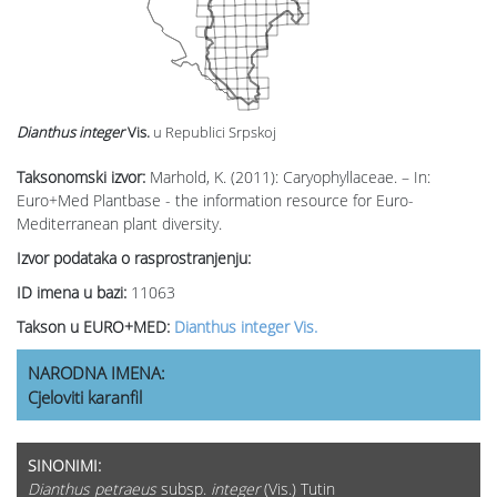
Dianthus integer
Vis.
u Republici Srpskoj
Taksonomski izvor:
Marhold, K. (2011): Caryophyllaceae. – In:
Euro+Med Plantbase - the information resource for Euro-
Mediterranean plant diversity.
Izvor podataka o rasprostranjenju:
ID imena u bazi:
11063
Takson u EURO+MED:
Dianthus integer Vis.
NARODNA IMENA:
Cjeloviti karanfil
SINONIMI:
Dianthus petraeus
subsp.
integer
(Vis.) Tutin