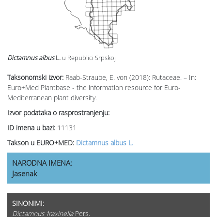
Dictamnus albus
L.
u Republici Srpskoj
Taksonomski izvor:
Raab-Straube, E. von (2018): Rutaceae. – In:
Euro+Med Plantbase - the information resource for Euro-
Mediterranean plant diversity.
Izvor podataka o rasprostranjenju:
ID imena u bazi:
11131
Takson u EURO+MED:
Dictamnus albus L.
NARODNA IMENA:
Jasenak
SINONIMI:
Dictamnus fraxinella
Pers.