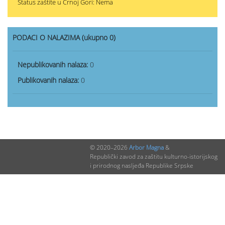
Status zaštite u Crnoj Gori: Nema
PODACI O NALAZIMA (ukupno 0)
Nepublikovanih nalaza:
0
Publikovanih nalaza:
0
© 2020–2026
Arbor Magna
&
Republički zavod za zaštitu kulturno-istorijskog
i prirodnog nasljeđa Republike Srpske