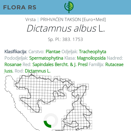
FLORA RS
Vrsta
|
PRIHVAĆEN TAKSON [Euro+Med]
Dictamnus albus
L.
Sp. Pl.: 383. 1753
Klasifikacija:
Carstvo:
Plantae
Odjeljak:
Tracheophyta
Pododjeljak:
Spermatophytina
Klasa:
Magnoliopsida
Nadred:
Rosanae
Red:
Sapindales Bercht. & J. Presl
Familija:
Rutaceae
Juss.
Rod:
Dictamnus L.