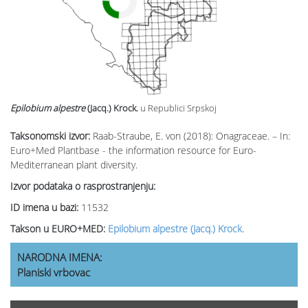
Epilobium alpestre
(Jacq.) Krock.
u Republici Srpskoj
Taksonomski izvor:
Raab-Straube, E. von (2018): Onagraceae. – In:
Euro+Med Plantbase - the information resource for Euro-
Mediterranean plant diversity.
Izvor podataka o rasprostranjenju:
ID imena u bazi:
11532
Takson u EURO+MED:
Epilobium alpestre (Jacq.) Krock.
NARODNA IMENA:
Planiski vrbovac