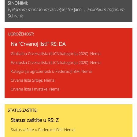
SINONIMI:
Epilobium montanum
var.
alpestre
Jacq. ,
Epilobium trigonum
Schrank
UGROŽENOST:
Na "Crvenoj listi" RS: DA
Globalna Crvena lista (IUCN kategorija 2020): Nema
Evropska Crvena lista (IUCN kategorija 2020): Nema
Kategorija ugroženosti u Federaciji BiH: Nema
Crvena lista Srbije: Nema
Crvena lista Hrvatske: Nema
STATUS ZAŠTITE:
Status zaštite u RS: Z
Status zaštite u Federaciji BiH: Nema