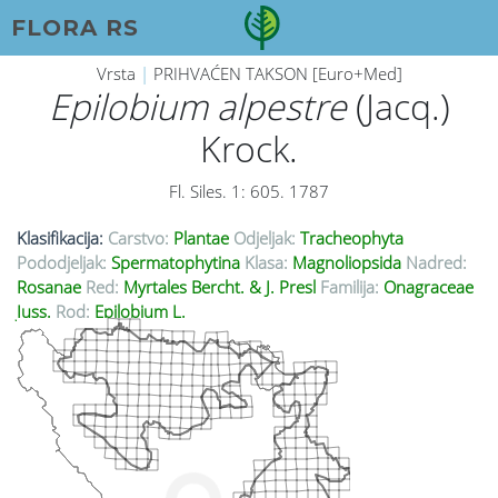
FLORA RS
Vrsta
|
PRIHVAĆEN TAKSON [Euro+Med]
Epilobium alpestre
(Jacq.)
Krock.
Fl. Siles. 1: 605. 1787
Klasifikacija:
Carstvo:
Plantae
Odjeljak:
Tracheophyta
Pododjeljak:
Spermatophytina
Klasa:
Magnoliopsida
Nadred:
Rosanae
Red:
Myrtales Bercht. & J. Presl
Familija:
Onagraceae
Juss.
Rod:
Epilobium L.