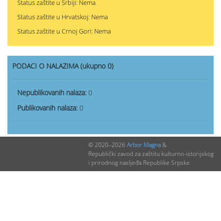
Status zaštite u Srbiji: Nema
Status zaštite u Hrvatskoj: Nema
Status zaštite u Crnoj Gori: Nema
PODACI O NALAZIMA (ukupno 0)
Nepublikovanih nalaza:
0
Publikovanih nalaza:
0
© 2020–2026
Arbor Magna
&
Republički zavod za zaštitu kulturno-istorijskog
i prirodnog nasljeđa Republike Srpske