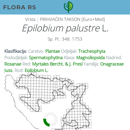
FLORA RS
Vrsta
|
PRIHVAĆEN TAKSON [Euro+Med]
Epilobium palustre
L.
Sp. Pl.: 348. 1753
Klasifikacija:
Carstvo:
Plantae
Odjeljak:
Tracheophyta
Pododjeljak:
Spermatophytina
Klasa:
Magnoliopsida
Nadred:
Rosanae
Red:
Myrtales Bercht. & J. Presl
Familija:
Onagraceae
Juss.
Rod:
Epilobium L.