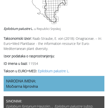
Epilobium palustre
L.
u Republici Srpskoj
Taksonomski izvor:
Raab-Straube, E. von (2018): Onagraceae. – In:
Euro+Med Plantbase - the information resource for Euro-
Mediterranean plant diversity.
Izvor podataka o rasprostranjenju:
ID imena u bazi:
11554
Takson u EURO+MED:
Epilobium palustre L.
NARODNA IMENA:
Močvarna kiprovina
SINONIMI:
Epilobium fontanum
Hausskn. ,
Epilobium palustre
subsp.