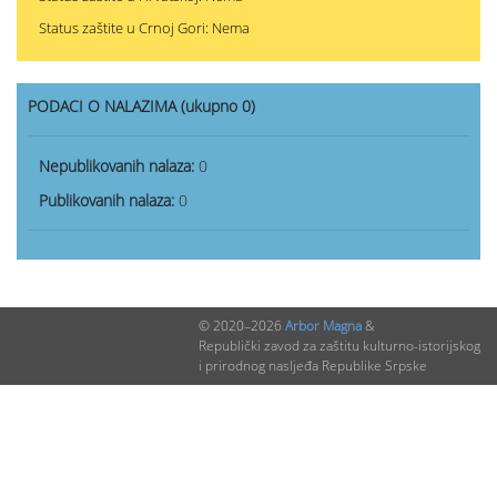
Status zaštite u Crnoj Gori: Nema
PODACI O NALAZIMA (ukupno 0)
Nepublikovanih nalaza:
0
Publikovanih nalaza:
0
© 2020–2026
Arbor Magna
&
Republički zavod za zaštitu kulturno-istorijskog
i prirodnog nasljeđa Republike Srpske