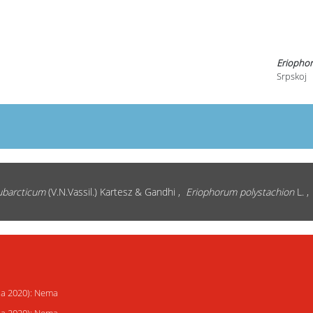
Eriophor
Srpskoj
ubarcticum
(V.N.Vassil.) Kartesz & Gandhi ,
Eriophorum polystachion
L. 
ija 2020): Nema