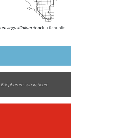
um angustifolium
Honck.
u Republici
,
Eriophorum subarcticum