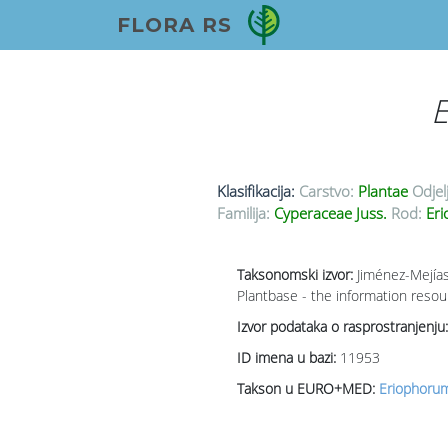
FLORA RS
E
Klasifikacija:
Carstvo:
Plantae
Odjel
Familija:
Cyperaceae Juss.
Rod:
Eri
Taksonomski izvor:
Jiménez-Mejías
Plantbase - the information resou
Izvor podataka o rasprostranjenju:
ID imena u bazi:
11953
Takson u EURO+MED:
Eriophorum