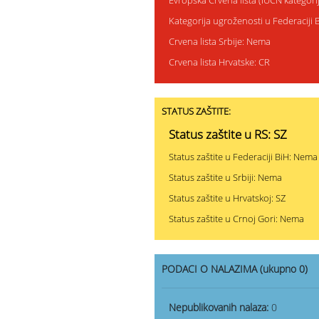
Evropska Crvena lista (IUCN kategor
Kategorija ugroženosti u Federaciji
Crvena lista Srbije: Nema
Crvena lista Hrvatske: CR
STATUS ZAŠTITE:
Status zaštite u RS: SZ
Status zaštite u Federaciji BiH: Nema
Status zaštite u Srbiji: Nema
Status zaštite u Hrvatskoj: SZ
Status zaštite u Crnoj Gori: Nema
PODACI O NALAZIMA (ukupno 0)
Nepublikovanih nalaza:
0