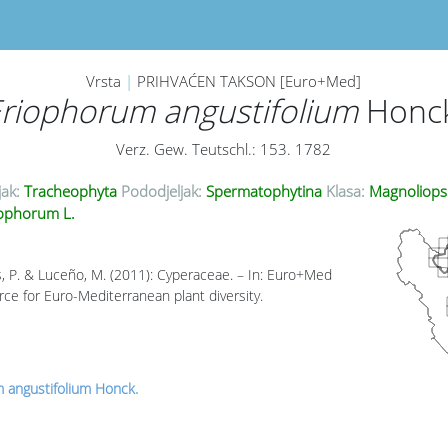
Vrsta
|
PRIHVAĆEN TAKSON [Euro+Med]
riophorum angustifolium
Honck
Verz. Gew. Teutschl.: 153. 1782
jak:
Tracheophyta
Pododjeljak:
Spermatophytina
Klasa:
Magnoliops
ophorum L.
, P. & Luceño, M. (2011): Cyperaceae. – In: Euro+Med
rce for Euro-Mediterranean plant diversity.
 angustifolium Honck.