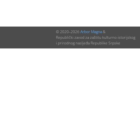
© 2020–2026
Arbor Magna
&
Republički zavod za zaštitu kulturno-istorijskog
i prirodnog nasljeđa Republike Srpske