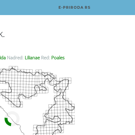
E-PRIRODA RS
.
ida
Nadred:
Lilianae
Red:
Poales