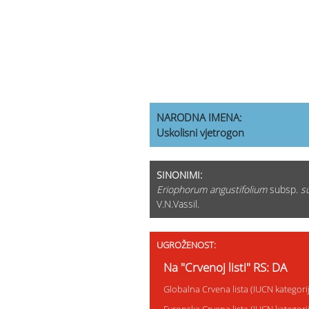
NARODNA IMENA:
Uskolisni vjetrogon
SINONIMI:
Eriophorum angustifolium
subsp.
s
V.N.Vassil.
UGROŽENOST:
Na "Crvenoj listi" RS: DA
Globalna Crvena lista (IUCN kategor