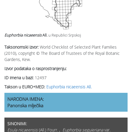
Euphorbia nicaeensis
All.
u Republici Srpskoj
Taksonomski izvor:
World Checklist of Selected Plant Families
(2010), copyright © The Board of Trustees of the Royal Botanic
Gardens, Kew.
Izvor podataka o rasprostranjenju:
ID imena u bazi:
12497
Takson u EURO+MED:
Euphorbia nicaeensis All.
NARODNA IMENA:
Panonska mlječika
SINONIMI:
Esula nicaeensis
(All.) Fourr. ,
Euphorbia seguieriana
var.