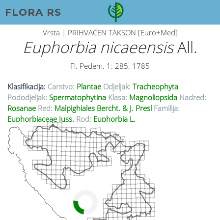
FLORA RS
Vrsta
|
PRIHVAĆEN TAKSON [Euro+Med]
Euphorbia nicaeensis
All.
Fl. Pedem. 1: 285. 1785
Klasifikacija:
Carstvo:
Plantae
Odjeljak:
Tracheophyta
Pododjeljak:
Spermatophytina
Klasa:
Magnoliopsida
Nadred:
Rosanae
Red:
Malpighiales Bercht. & J. Presl
Familija:
Euphorbiaceae Juss.
Rod:
Euphorbia L.