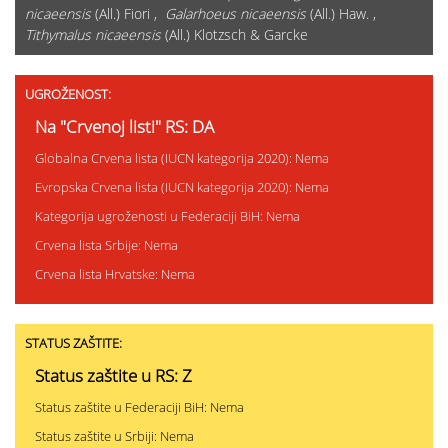
nicaeensis
(All.) Fiori ,
Galarhoeus nicaeensis
(All.) Haw. ,
Tithymalus nicaeensis
(All.) Klotzsch & Garcke
UGROŽENOST:
Na "Crvenoj listi" RS: DA
Globalna Crvena lista (IUCN kategorija 2020): Nema
Evropska Crvena lista (IUCN kategorija 2020): Nema
Kategorija ugroženosti u Federaciji BiH: Nema
Crvena lista Srbije: Nema
Crvena lista Hrvatske: Nema
STATUS ZAŠTITE:
Status zaštite u RS: Z
Status zaštite u Federaciji BiH: Nema
Status zaštite u Srbiji: Nema