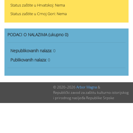
Status zaštite u Hrvatskoj: Nema
Status zaštite u Crnoj Gori: Nema
PODACI O NALAZIMA (ukupno 0)
Nepublikovanih nalaza:
0
Publikovanih nalaza:
0
© 2020–2026
Arbor Magna
&
Republički zavod za zaštitu kulturno-istorijskog
i prirodnog nasljeđa Republike Srpske