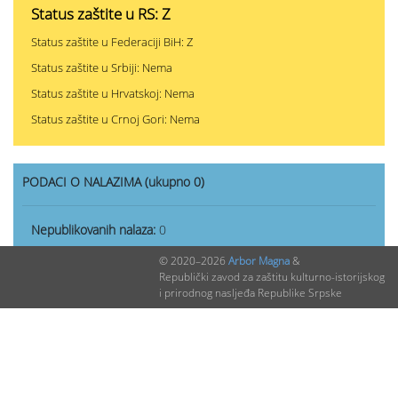
Status zaštite u RS: Z
Status zaštite u Federaciji BiH: Z
Status zaštite u Srbiji: Nema
Status zaštite u Hrvatskoj: Nema
Status zaštite u Crnoj Gori: Nema
PODACI O NALAZIMA (ukupno 0)
Nepublikovanih nalaza:
0
Publikovanih nalaza:
0
© 2020–2026
Arbor Magna
&
Republički zavod za zaštitu kulturno-istorijskog
i prirodnog nasljeđa Republike Srpske