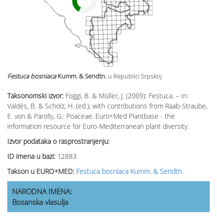
Festuca bosniaca
Kumm. & Sendtn.
u Republici Srpskoj
Taksonomski izvor:
Foggi, B. & Müller, J. (2009): Festuca. – In:
Valdés, B. & Scholz, H. (ed.); with contributions from Raab-Straube,
E. von & Parolly, G.: Poaceae. Euro+Med Plantbase - the
information resource for Euro-Mediterranean plant diversity.
Izvor podataka o rasprostranjenju:
ID imena u bazi:
12883
Takson u EURO+MED:
Festuca bosniaca Kumm. & Sendtn.
NARODNA IMENA:
Bosanska vlasulja