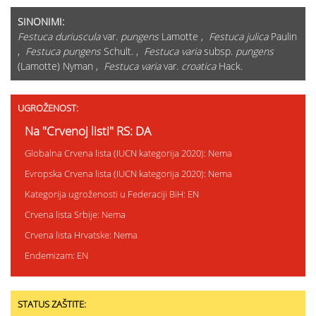
SINONIMI:
Festuca duriuscula
var.
pungens
Lamotte ,
Festuca julica
Paulin
,
Festuca pungens
Schult. ,
Festuca varia
subsp.
pungens
(Lamotte) Nyman ,
Festuca varia
var.
croatica
Hack.
UGROŽENOST:
Na "Crvenoj listi" RS: DA
Globalna Crvena lista (IUCN kategorija 2020): Nema
Evropska Crvena lista (IUCN kategorija 2020): Nema
Kategorija ugroženosti u Federaciji BiH: EN
Crvena lista Srbije: Nema
Crvena lista Hrvatske: Nema
Endemizam: EN
STATUS ZAŠTITE: