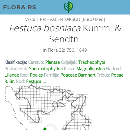
FLORA RS
Vrsta
|
PRIHVAĆEN TAKSON [Euro+Med]
Festuca bosniaca
Kumm. &
Sendtn.
in Flora 32: 756. 1849
Klasifikacija:
Carstvo:
Plantae
Odjeljak:
Tracheophyta
Pododjeljak:
Spermatophytina
Klasa:
Magnoliopsida
Nadred:
Lilianae
Red:
Poales
Familija:
Poaceae Barnhart
Tribus:
Poeae
R. Br.
Rod:
Festuca L.