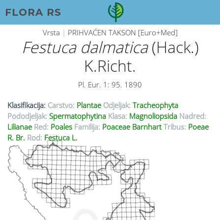
FLORA RS
Vrsta
|
PRIHVAĆEN TAKSON [Euro+Med]
Festuca dalmatica
(Hack.)
K.Richt.
Pl. Eur. 1: 95. 1890
Klasifikacija:
Carstvo:
Plantae
Odjeljak:
Tracheophyta
Pododjeljak:
Spermatophytina
Klasa:
Magnoliopsida
Nadred:
Lilianae
Red:
Poales
Familija:
Poaceae Barnhart
Tribus:
Poeae
R. Br.
Rod:
Festuca L.