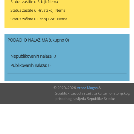
Status zaštite u Srbiji: Nema
Status zaštite u Hrvatskoj: Nema
Status zaštite u Crnoj Gori: Nema
PODACI O NALAZIMA (ukupno 0)
Nepublikovanih nalaza:
0
Publikovanih nalaza:
0
© 2020–2026
Arbor Magna
&
Republički zavod za zaštitu kulturno-istorijskog
i prirodnog nasljeđa Republike Srpske