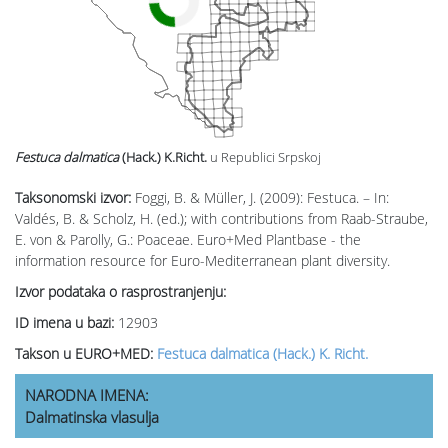
Festuca dalmatica
(Hack.) K.Richt.
u Republici Srpskoj
Taksonomski izvor:
Foggi, B. & Müller, J. (2009): Festuca. – In:
Valdés, B. & Scholz, H. (ed.); with contributions from Raab-Straube,
E. von & Parolly, G.: Poaceae. Euro+Med Plantbase - the
information resource for Euro-Mediterranean plant diversity.
Izvor podataka o rasprostranjenju:
ID imena u bazi:
12903
Takson u EURO+MED:
Festuca dalmatica (Hack.) K. Richt.
NARODNA IMENA:
Dalmatinska vlasulja