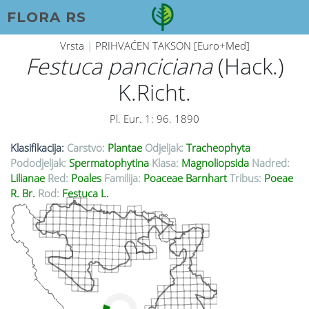
FLORA RS
Vrsta
|
PRIHVAĆEN TAKSON [Euro+Med]
Festuca panciciana
(Hack.)
K.Richt.
Pl. Eur. 1: 96. 1890
Klasifikacija:
Carstvo:
Plantae
Odjeljak:
Tracheophyta
Pododjeljak:
Spermatophytina
Klasa:
Magnoliopsida
Nadred:
Lilianae
Red:
Poales
Familija:
Poaceae Barnhart
Tribus:
Poeae
R. Br.
Rod:
Festuca L.