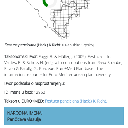
Festuca panciciana
(Hack.) K.Richt.
u Republici Srpskoj
Taksonomski izvor:
Foggi, B. & Müller, J. (2009): Festuca. – In:
Valdés, B. & Scholz, H. (ed.); with contributions from Raab-Straube,
E. von & Parolly, G.: Poaceae. Euro+Med Plantbase - the
information resource for Euro-Mediterranean plant diversity.
Izvor podataka o rasprostranjenju:
ID imena u bazi:
12962
Takson u EURO+MED:
Festuca panciciana (Hack.) K. Richt.
NARODNA IMENA:
Pančićeva vlasulja