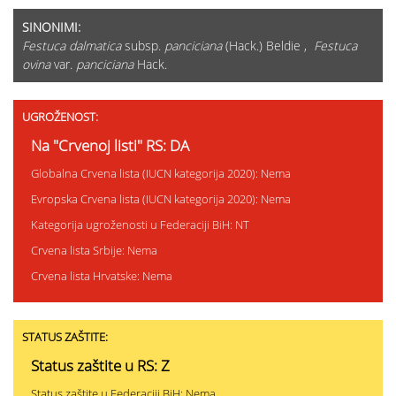
SINONIMI:
Festuca dalmatica
subsp.
panciciana
(Hack.) Beldie ,
Festuca
ovina
var.
panciciana
Hack.
UGROŽENOST:
Na "Crvenoj listi" RS: DA
Globalna Crvena lista (IUCN kategorija 2020): Nema
Evropska Crvena lista (IUCN kategorija 2020): Nema
Kategorija ugroženosti u Federaciji BiH: NT
Crvena lista Srbije: Nema
Crvena lista Hrvatske: Nema
STATUS ZAŠTITE:
Status zaštite u RS: Z
Status zaštite u Federaciji BiH: Nema