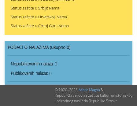
Status zaštite u Srbiji: Nema
Status zaštite u Hrvatskoj: Nema
Status zaštite u Crnoj Gori: Nema
PODACI O NALAZIMA (ukupno 0)
Nepublikovanih nalaza:
0
Publikovanih nalaza:
0
© 2020–2026
Arbor Magna
&
Republički zavod za zaštitu kulturno-istorijskog
i prirodnog nasljeđa Republike Srpske