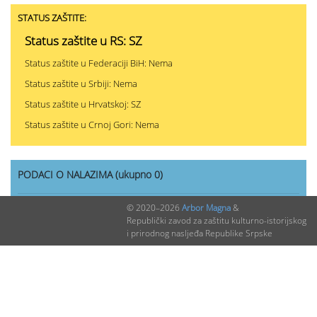
STATUS ZAŠTITE:
Status zaštite u RS: SZ
Status zaštite u Federaciji BiH: Nema
Status zaštite u Srbiji: Nema
Status zaštite u Hrvatskoj: SZ
Status zaštite u Crnoj Gori: Nema
PODACI O NALAZIMA (ukupno 0)
© 2020–2026
Arbor Magna
&
Nepublikovanih nalaza:
0
Republički zavod za zaštitu kulturno-istorijskog
i prirodnog nasljeđa Republike Srpske
Publikovanih nalaza:
0