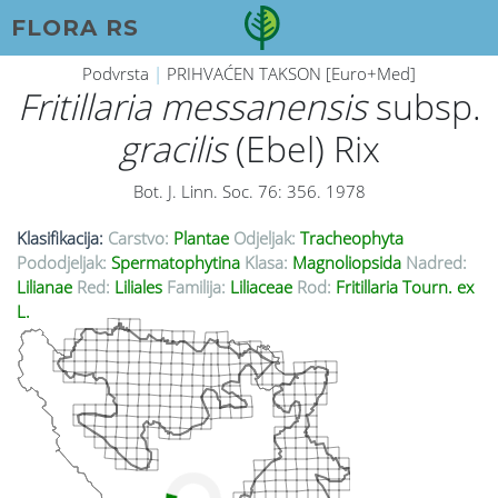
FLORA RS
Podvrsta
|
PRIHVAĆEN TAKSON [Euro+Med]
Fritillaria messanensis
subsp.
gracilis
(Ebel) Rix
Bot. J. Linn. Soc. 76: 356. 1978
Klasifikacija:
Carstvo:
Plantae
Odjeljak:
Tracheophyta
Pododjeljak:
Spermatophytina
Klasa:
Magnoliopsida
Nadred:
Lilianae
Red:
Liliales
Familija:
Liliaceae
Rod:
Fritillaria Tourn. ex
L.