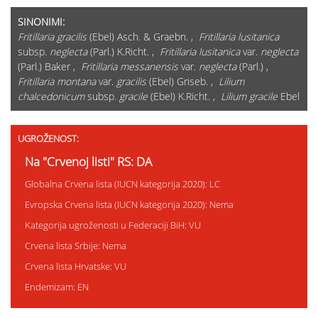
SINONIMI:
Fritillaria gracilis
(Ebel) Asch. & Graebn. ,
Fritillaria lusitanica
subsp.
neglecta
(Parl.) K.Richt. ,
Fritillaria lusitanica
var.
neglecta
(Parl.) Baker ,
Fritillaria messanensis
var.
neglecta
(Parl.) ,
Fritillaria montana
var.
gracilis
(Ebel) Griseb. ,
Lilium
chalcedonicum
subsp.
gracile
(Ebel) K.Richt. ,
Lilium gracile
Ebel
UGROŽENOST:
Na "Crvenoj listi" RS: DA
Globalna Crvena lista (IUCN kategorija 2020): LC
Evropska Crvena lista (IUCN kategorija 2020): Nema
Kategorija ugroženosti u Federaciji BiH: VU
Crvena lista Srbije: Nema
Crvena lista Hrvatske: VU
Endemizam: EN