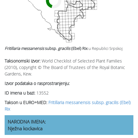
Fritillaria messanensis
subsp.
gracilis
(Ebel) Rix
u Republici Srpskoj
Taksonomski izvor:
World Checklist of Selected Plant Families
(2010), copyright © The Board of Trustees of the Royal Botanic
Gardens, Kew.
Izvor podataka o rasprostranjenju:
ID imena u bazi:
13552
Takson u EURO+MED:
Fritillaria messanensis subsp. gracilis (Ebel)
Rix
NARODNA IMENA:
Nježna kockavica