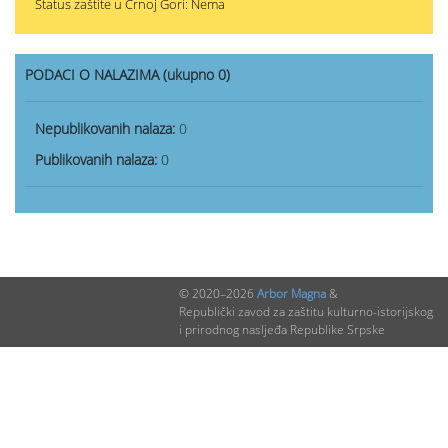
Status zaštite u Crnoj Gori: Nema
PODACI O NALAZIMA (ukupno 0)
Nepublikovanih nalaza:
0
Publikovanih nalaza:
0
© 2020–2026
Arbor Magna
&
Republički zavod za zaštitu kulturno-istorijskog
i prirodnog nasljeđa Republike Srpske