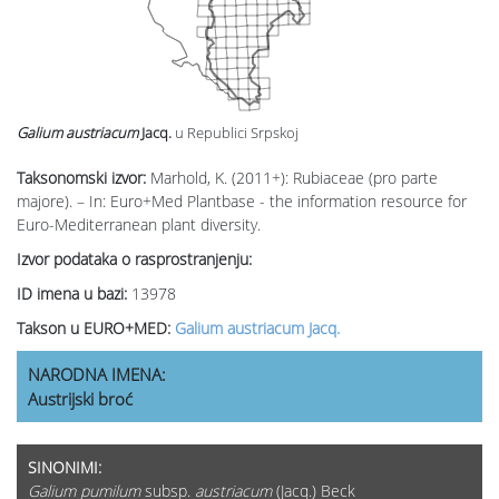
Galium austriacum
Jacq.
u Republici Srpskoj
Taksonomski izvor:
Marhold, K. (2011+): Rubiaceae (pro parte
majore). – In: Euro+Med Plantbase - the information resource for
Euro-Mediterranean plant diversity.
Izvor podataka o rasprostranjenju:
ID imena u bazi:
13978
Takson u EURO+MED:
Galium austriacum Jacq.
NARODNA IMENA:
Austrijski broć
SINONIMI:
Galium pumilum
subsp.
austriacum
(Jacq.) Beck