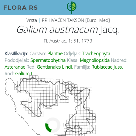
FLORA RS
Vrsta
|
PRIHVAĆEN TAKSON [Euro+Med]
Galium austriacum
Jacq.
Fl. Austriac. 1: 51. 1773
Klasifikacija:
Carstvo:
Plantae
Odjeljak:
Tracheophyta
Pododjeljak:
Spermatophytina
Klasa:
Magnoliopsida
Nadred:
Asteranae
Red:
Gentianales Lindl.
Familija:
Rubiaceae Juss.
Rod:
Galium L.