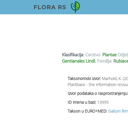
FLORA RS
Klasifikacija:
Carstvo:
Plantae
Odjel
Gentianales Lindl.
Familija:
Rubiace
Taksonomski izvor:
Marhold, K. (2
Plantbase - the information resou
Izvor podataka o rasprostranjenju:
ID imena u bazi:
13995
Takson u EURO+MED:
Galium fi