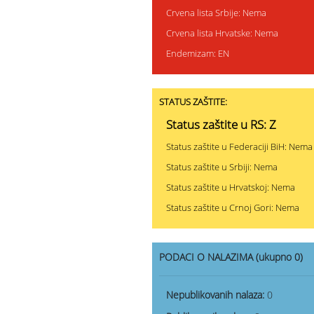
Crvena lista Srbije: Nema
Crvena lista Hrvatske: Nema
Endemizam: EN
STATUS ZAŠTITE:
Status zaštite u RS: Z
Status zaštite u Federaciji BiH: Nema
Status zaštite u Srbiji: Nema
Status zaštite u Hrvatskoj: Nema
Status zaštite u Crnoj Gori: Nema
PODACI O NALAZIMA (ukupno 0)
Nepublikovanih nalaza:
0