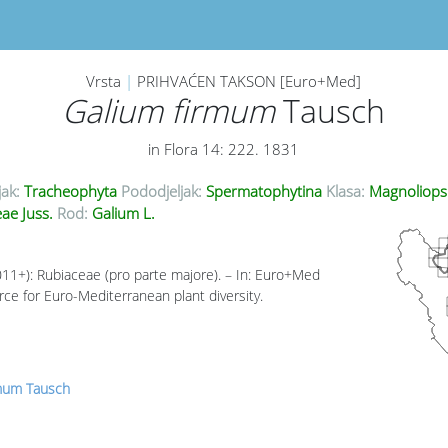
Vrsta
|
PRIHVAĆEN TAKSON [Euro+Med]
Galium firmum
Tausch
in Flora 14: 222. 1831
jak:
Tracheophyta
Pododjeljak:
Spermatophytina
Klasa:
Magnoliops
ae Juss.
Rod:
Galium L.
011+): Rubiaceae (pro parte majore). – In: Euro+Med
rce for Euro-Mediterranean plant diversity.
rmum Tausch