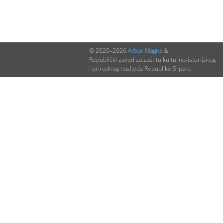
© 2020–2026
Arbor Magna
&
Republički zavod za zaštitu kulturno-istorijskog
i prirodnog nasljeđa Republike Srpske