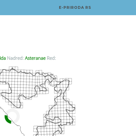
E-PRIRODA RS
ida
Nadred:
Asteranae
Red: