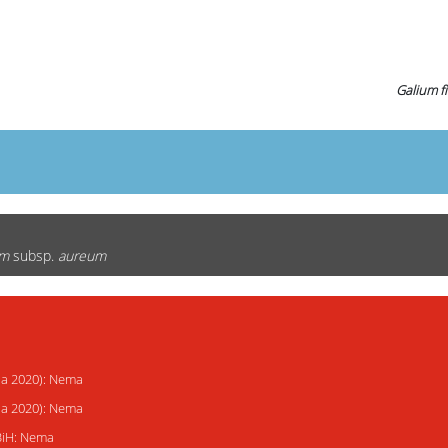
Galium 
um
subsp.
aureum
ija 2020): Nema
ija 2020): Nema
 BiH: Nema