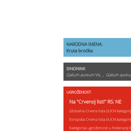
NARODNA IMENA:
Kruta broćika
SINONIMI:
Galium aureum
Vis. ,
Galium aure
UGROŽENOST:
Na "Crvenoj listi" RS: NE
Globalna Crvena lista (IUCN kategor
Evropska Crvena lista (IUCN kategor
Kategorija ugroženosti u Federaciji