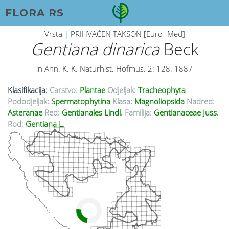
FLORA RS
Vrsta
|
PRIHVAĆEN TAKSON [Euro+Med]
Gentiana dinarica
Beck
in Ann. K. K. Naturhist. Hofmus. 2: 128. 1887
Klasifikacija:
Carstvo:
Plantae
Odjeljak:
Tracheophyta
Pododjeljak:
Spermatophytina
Klasa:
Magnoliopsida
Nadred:
Asteranae
Red:
Gentianales Lindl.
Familija:
Gentianaceae Juss.
Rod:
Gentiana L.