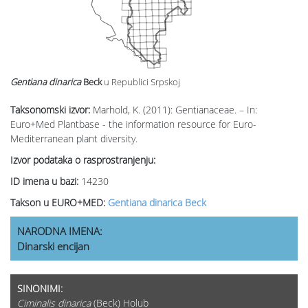
Gentiana dinarica
Beck
u Republici Srpskoj
Taksonomski izvor:
Marhold, K. (2011): Gentianaceae. – In:
Euro+Med Plantbase - the information resource for Euro-
Mediterranean plant diversity.
Izvor podataka o rasprostranjenju:
ID imena u bazi:
14230
Takson u EURO+MED:
Gentiana dinarica Beck
NARODNA IMENA:
Dinarski encijan
SINONIMI:
Ciminalis dinarica
(Beck) Holub