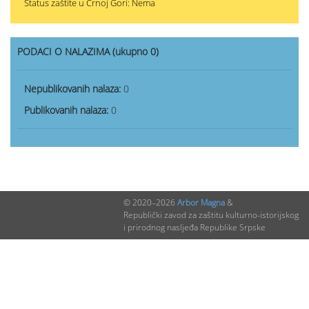
Status zaštite u Crnoj Gori: Nema
PODACI O NALAZIMA (ukupno 0)
Nepublikovanih nalaza:
0
Publikovanih nalaza:
0
© 2020–2026
Arbor Magna
&
Republički zavod za zaštitu kulturno-istorijskog
i prirodnog nasljeđa Republike Srpske