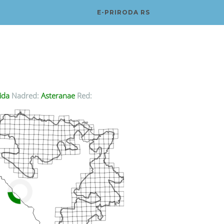
E-PRIRODA RS
ida
Nadred:
Asteranae
Red: