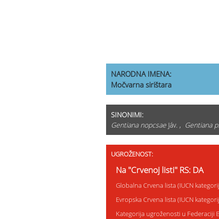
NARODNA IMENA:
Močvarna sirištara
SINONIMI:
Gentiana nopcsae
Jáv. ,
Gentiana 
UGROŽENOST:
Na "Crvenoj listi" RS: DA
Globalna Crvena lista (IUCN kategor
Evropska Crvena lista (IUCN kategor
Kategorija ugroženosti u Federaciji