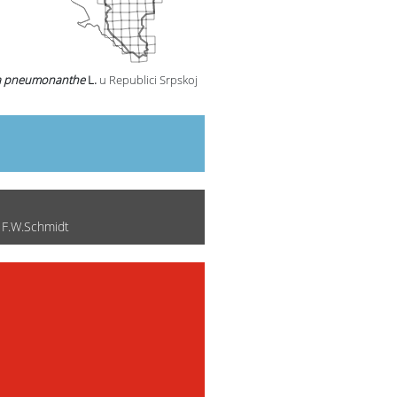
a pneumonanthe
L.
u Republici Srpskoj
F.W.Schmidt