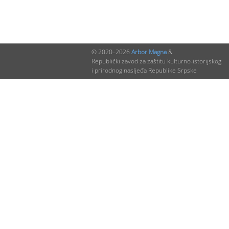
© 2020–2026
Arbor Magna
&
Republički zavod za zaštitu kulturno-istorijskog
i prirodnog nasljeđa Republike Srpske