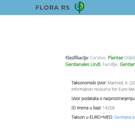
FLORA RS
Klasifikacija:
Carstvo:
Plantae
Odjel
Gentianales Lindl.
Familija:
Gentian
Taksonomski izvor:
Marhold, K. (2
information resource for Euro-Med
Izvor podataka o rasprostranjenju:
ID imena u bazi:
14258
Takson u EURO+MED:
Gentiana 