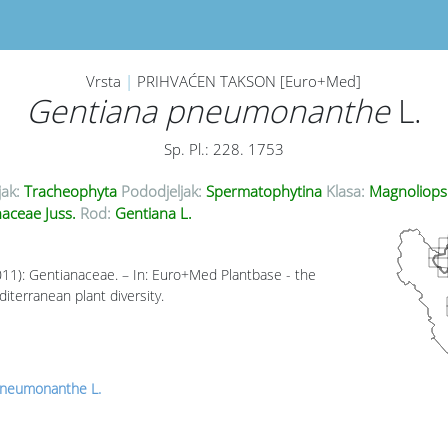
Vrsta
|
PRIHVAĆEN TAKSON [Euro+Med]
Gentiana pneumonanthe
L.
Sp. Pl.: 228. 1753
jak:
Tracheophyta
Pododjeljak:
Spermatophytina
Klasa:
Magnoliops
aceae Juss.
Rod:
Gentiana L.
011): Gentianaceae. – In: Euro+Med Plantbase - the
iterranean plant diversity.
pneumonanthe L.