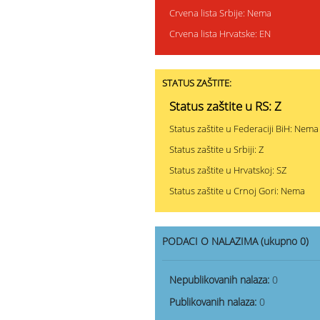
Crvena lista Srbije: Nema
Crvena lista Hrvatske: EN
STATUS ZAŠTITE:
Status zaštite u RS: Z
Status zaštite u Federaciji BiH: Nema
Status zaštite u Srbiji: Z
Status zaštite u Hrvatskoj: SZ
Status zaštite u Crnoj Gori: Nema
PODACI O NALAZIMA (ukupno 0)
Nepublikovanih nalaza:
0
Publikovanih nalaza:
0