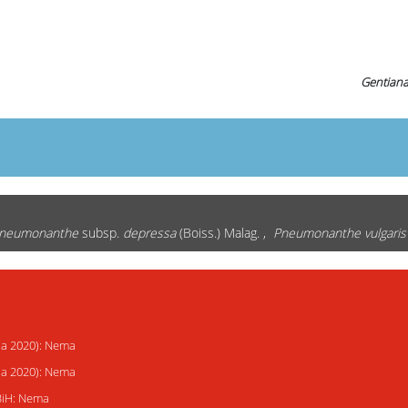
Gentian
pneumonanthe
subsp.
depressa
(Boiss.) Malag. ,
Pneumonanthe vulgaris
ija 2020): Nema
ija 2020): Nema
 BiH: Nema