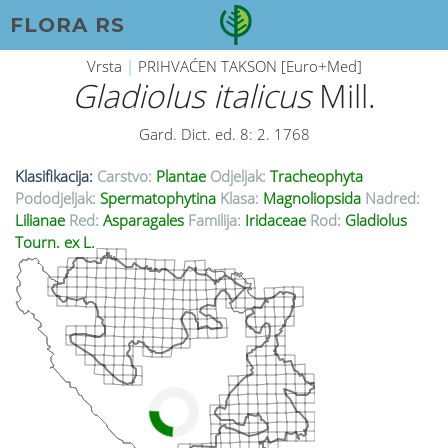
FLORA RS
Vrsta
|
PRIHVAĆEN TAKSON [Euro+Med]
Gladiolus italicus
Mill.
Gard. Dict. ed. 8: 2. 1768
Klasifikacija:
Carstvo:
Plantae
Odjeljak:
Tracheophyta
Pododjeljak:
Spermatophytina
Klasa:
Magnoliopsida
Nadred:
Lilianae
Red:
Asparagales
Familija:
Iridaceae
Rod:
Gladiolus
Tourn. ex L.