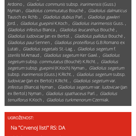
Ardoino ,
Gladiolus communis
subsp.
inarimensis
(Guss.)
Nyman ,
Gladiolus commutatus
Bouché ,
Gladiolus dalmaticus
Tausch ex Rchb. ,
Gladiolus dubius
Parl. ,
Gladiolus gawleri
Jord. ,
Gladiolus guepinii
K.Koch ,
Gladiolus inarimensis
Guss. ,
Gladiolus infestus
Bianca ,
Gladiolus leucanthus
Bouché ,
Gladiolus ludovicae
Jan ex Bertol. ,
Gladiolus pallidus
Bouché ,
Gladiolus paui
Sennen ,
Gladiolus proteiflorus
G.B.Romano ex
Lutati ,
Gladiolus segetalis
St.-Lag. ,
Gladiolus segetum
f.
sterilis
M.Arnaud ,
Gladiolus segetum
Ker Gawl. ,
Gladiolus
segetum
subsp.
commutatus
(Bouché) K.Richt. ,
Gladiolus
segetum
subsp.
guepinii
(K.Koch) Nyman ,
Gladiolus segetum
subsp.
inarimensis
(Guss.) K.Richt. ,
Gladiolus segetum
subsp.
ludovicae
(Jan ex Bertol.) K.Richt. ,
Gladiolus segetum
var.
infestus
(Bianca) Nyman ,
Gladiolus segetum
var.
ludovicae
(Jan
ex Bertol.) Nyman ,
Gladiolus spathaceus
Parl. ,
Gladiolus
tenuiflorus
K.Koch ,
Gladiolus turkmenorum
Czerniak.
UGROŽENOST:
Na "Crvenoj listi" RS: DA