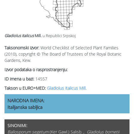
Gladiolus italicus
Mill.
u Republici Srpskoj
Taksonomski izvor:
World Checklist of Selected Plant Families
(2010), copyright © The Board of Trustees of the Royal Botanic
Gardens, Kew.
Izvor podataka o rasprostranjenju:
ID imena u bazi:
14557
Takson u EURO+MED:
Gladiolus italicus Mill.
NARODNA IMENA:
Italijanska sabljica
SINONIMI:
Ballosporum segetum
(Ker Gawl.) Salisb. ,
Gladiolus bornetii