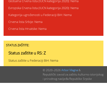
Globalna Crvena lista (IUCN kategorija 2020): Nema
Evropska Crvena lista (IUCN kategorija 2020): Nema
Kategorija ugroženosti u Federaciji BiH: Nema
Crvena lista Srbije: Nema
Crvena lista Hrvatske: Nema
STATUS ZAŠTITE:
Status zaštite u RS: Z
Status zaštite u Federaciji BiH: Nema
Status zaštite u Srbiji: Nema
© 2020–2026
Arbor Magna
&
Status zaštite u Hrvatskoj: Nema
Republički zavod za zaštitu kulturno-istorijskog
i prirodnog nasljeđa Republike Srpske
Status zaštite u Crnoj Gori: Nema
PODACI O NALAZIMA (ukupno 0)