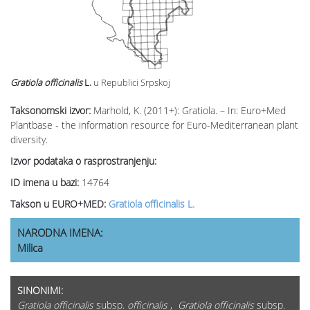
Gratiola officinalis
L.
u Republici Srpskoj
Taksonomski izvor:
Marhold, K. (2011+): Gratiola. – In: Euro+Med
Plantbase - the information resource for Euro-Mediterranean plant
diversity.
Izvor podataka o rasprostranjenju:
ID imena u bazi:
14764
Takson u EURO+MED:
Gratiola officinalis L.
NARODNA IMENA:
Milica
SINONIMI:
Gratiola officinalis
subsp.
officinalis
,
Gratiola officinalis
subsp.