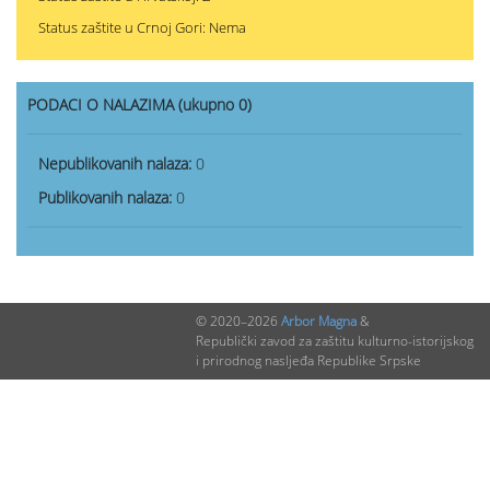
Status zaštite u Crnoj Gori: Nema
PODACI O NALAZIMA (ukupno 0)
Nepublikovanih nalaza:
0
Publikovanih nalaza:
0
© 2020–2026
Arbor Magna
&
Republički zavod za zaštitu kulturno-istorijskog
i prirodnog nasljeđa Republike Srpske