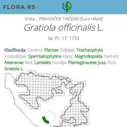
FLORA RS
Vrsta
|
PRIHVAĆEN TAKSON [Euro+Med]
Gratiola officinalis
L.
Sp. Pl.: 17. 1753
Klasifikacija:
Carstvo:
Plantae
Odjeljak:
Tracheophyta
Pododjeljak:
Spermatophytina
Klasa:
Magnoliopsida
Nadred:
Asteranae
Red:
Lamiales
Familija:
Plantaginaceae Juss.
Rod:
Gratiola L.