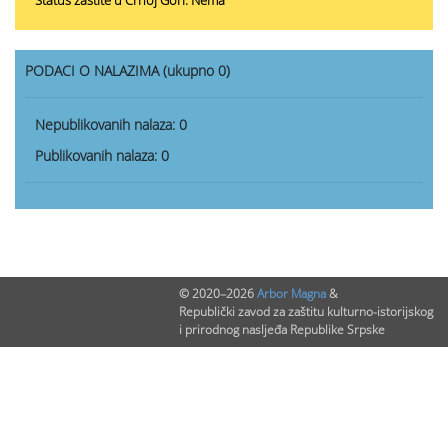
Status zaštite u Crnoj Gori: Nema
PODACI O NALAZIMA (ukupno 0)
Nepublikovanih nalaza:
0
Publikovanih nalaza:
0
© 2020–2026
Arbor Magna
&
Republički zavod za zaštitu kulturno-istorijskog
i prirodnog nasljeđa Republike Srpske