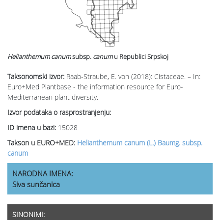
Helianthemum canum
subsp.
canum
u Republici Srpskoj
Taksonomski izvor:
Raab-Straube, E. von (2018): Cistaceae. – In:
Euro+Med Plantbase - the information resource for Euro-
Mediterranean plant diversity.
Izvor podataka o rasprostranjenju:
ID imena u bazi:
15028
Takson u EURO+MED:
Helianthemum canum (L.) Baumg. subsp.
canum
NARODNA IMENA:
Siva sunčanica
SINONIMI: