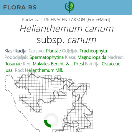
FLORA RS
Podvrsta
|
PRIHVAĆEN TAKSON [Euro+Med]
Helianthemum canum
subsp.
canum
Klasifikacija:
Carstvo:
Plantae
Odjeljak:
Tracheophyta
Pododjeljak:
Spermatophytina
Klasa:
Magnoliopsida
Nadred:
Rosanae
Red:
Malvales Bercht. & J. Presl
Familija:
Cistaceae
Juss.
Rod:
Helianthemum Mill.