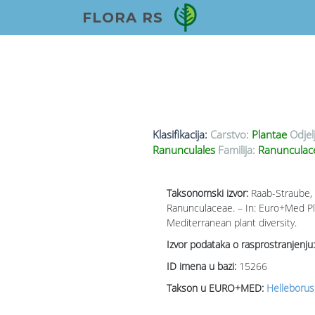
FLORA RS
Klasifikacija:
Carstvo:
Plantae
Odjel
Ranunculales
Familija:
Ranunculace
Taksonomski izvor:
Raab-Straube, E
Ranunculaceae. – In: Euro+Med Pl
Mediterranean plant diversity.
Izvor podataka o rasprostranjenju:
ID imena u bazi:
15266
Takson u EURO+MED:
Helleborus 