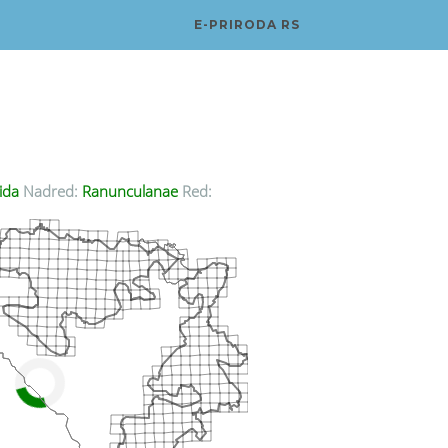
E-PRIRODA RS
ida
Nadred:
Ranunculanae
Red: