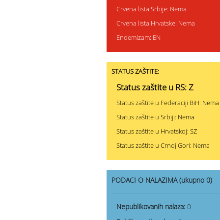
Crvena lista Srbije: Nema
Crvena lista Hrvatske: Nema
Endemizam: EN
STATUS ZAŠTITE:
Status zaštite u RS: Z
Status zaštite u Federaciji BiH: Nema
Status zaštite u Srbiji: Nema
Status zaštite u Hrvatskoj: SZ
Status zaštite u Crnoj Gori: Nema
PODACI O NALAZIMA (ukupno 0)
Nepublikovanih nalaza:
0