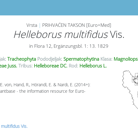
Vrsta
|
PRIHVAĆEN TAKSON [Euro+Med]
Helleborus multifidus
Vis.
in Flora 12, Ergänzungsbl. 1: 13. 1829
jak:
Tracheophyta
Pododjeljak:
Spermatophytina
Klasa:
Magnoliops
ae Juss.
Tribus:
Helleboreae DC.
Rod:
Helleborus L.
. von, Hand, R., Hörandl, E. & Nardi, E. (2014+):
antbase - the information resource for Euro-
multifidus Vis.