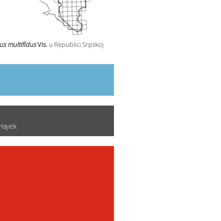
us multifidus
Vis.
u Republici Srpskoj
 Hayek