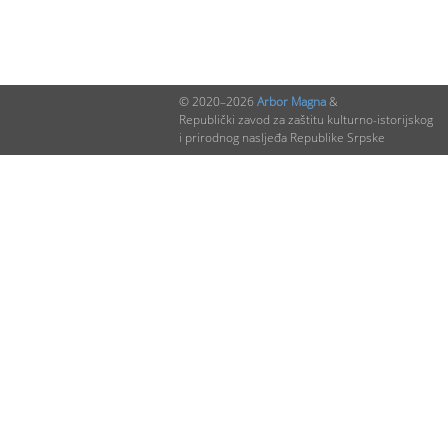
© 2020–2026
Arbor Magna
&
Republički zavod za zaštitu kulturno-istorijskog
i prirodnog nasljeđa Republike Srpske