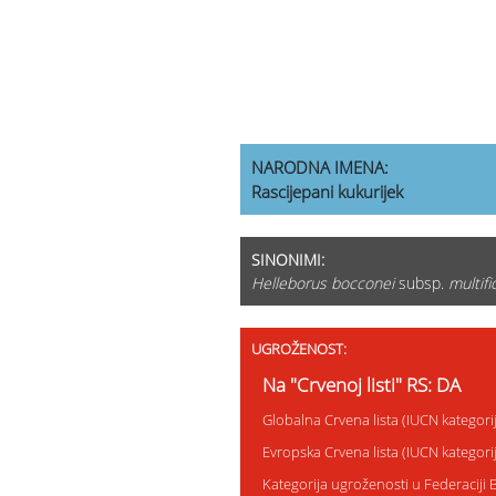
NARODNA IMENA:
Rascijepani kukurijek
SINONIMI:
Helleborus bocconei
subsp.
multifi
UGROŽENOST:
Na "Crvenoj listi" RS: DA
Globalna Crvena lista (IUCN kategor
Evropska Crvena lista (IUCN kategor
Kategorija ugroženosti u Federaciji 