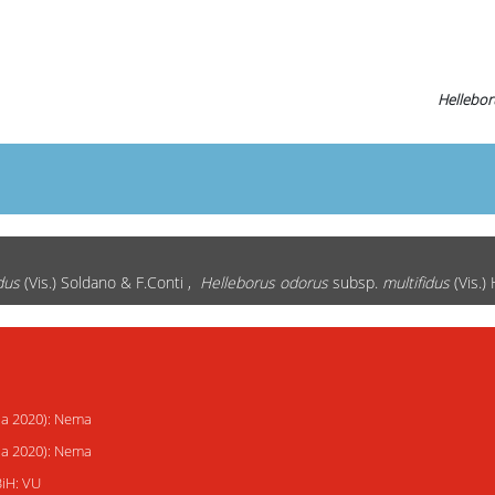
Hellebor
dus
(Vis.) Soldano & F.Conti ,
Helleborus odorus
subsp.
multifidus
(Vis.)
ija 2020): Nema
ija 2020): Nema
BiH: VU